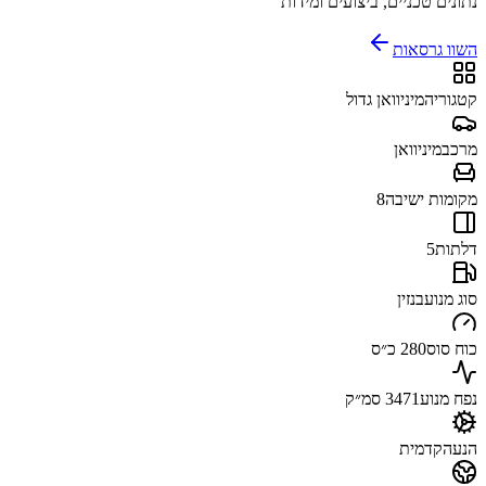
נתונים טכניים, ביצועים ומידות
השוו גרסאות
קטגוריה
מיניוואן גדול
מרכב
מיניוואן
מקומות ישיבה
8
דלתות
5
סוג מנוע
בנזין
כוח סוס
280 כ״ס
נפח מנוע
3471 סמ״ק
הנעה
קדמית