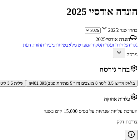
הונדה אודסיי
2025
בחרו שנה:
2025
הונדה אודסיי
2025
גלריה
מחירון ועלויות
סקירה
מפרט מלא
בטיחות
מכירות
חוות דעת
גירסה:
בחר גירסה
בלאק אדישן 3.5 ליטר 8 מושבים (דור 5 מתיחת פנים)
481,393
₪
עילית 3.5 ליטר 8 מושבים (דור 5 מתיחת פנים)
עלויות אחזקה
הערכת עלויות שנתיות על בסיס 15,000 ק״מ בשנה
צריכת דלק