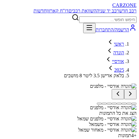
CARZONE
רכב חדש
רכב יד שניה
השוואת רכבים
דו"ח קארזון
חדשות
הרשמה/התחברות
ראשי
הונדה
אודסיי
2025
בלאק אדישן 3.5 ליטר 8 מושבים
הצג את כל התמונות
+
4
תמונות