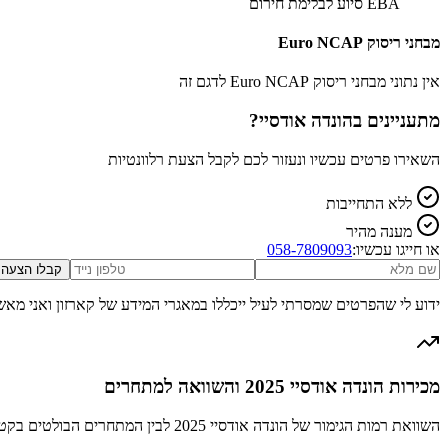
EBA סיוע לבלימת חירום
מבחני ריסוק Euro NCAP
אין נתוני מבחני ריסוק Euro NCAP לדגם זה
מתעניינים ב
הונדה אודסיי
?
השאירו פרטים עכשיו ונעזור לכם לקבל הצעת רלוונטיות
ללא התחייבות
מענה מהיר
או חייגו עכשיו:
058-7809093
קבלו הצעה
ידוע לי שהפרטים שמסרתי לעיל ייכללו במאגרי המידע של קארזון ואני מאש
מכירות הונדה אודסיי 2025 והשוואה למתחרים
השוואת רמות הגימור של הונדה אודסיי 2025 לבין המתחרים הבולטים בקטגוריה מיניוואן גדול