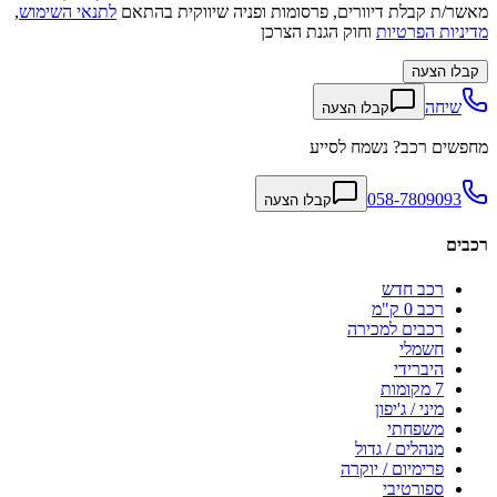
מאשר/ת קבלת דיוורים, פרסומות ופניה שיווקית בהתאם
לתנאי השימוש
,
מדיניות הפרטיות
וחוק הגנת הצרכן
קבלו הצעה
שיחה
קבלו הצעה
מחפשים רכב? נשמח לסייע
058-7809093
קבלו הצעה
רכבים
רכב חדש
רכב 0 ק"מ
רכבים למכירה
חשמלי
היברידי
7 מקומות
מיני / ג'יפון
משפחתי
מנהלים / גדול
פרימיום / יוקרה
ספורטיבי