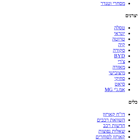
מסחרי וטנדר
יצרנים
טסלה
יונדאי
טויוטה
קיה
סקודה
BYD
צ'רי
מאזדה
מיצובישי
סוזוקי
סיאט
אמ.ג'י MG
כלים
דו"ח קארזון
השוואת רכבים
חדשות רכב
שאלות נפוצות
קארזון לסוחרים