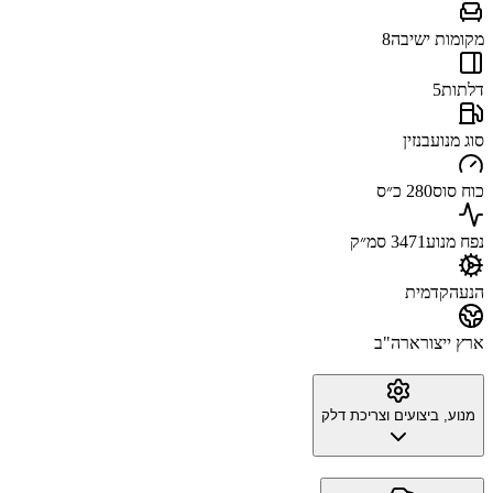
מקומות ישיבה
8
דלתות
5
סוג מנוע
בנזין
כוח סוס
280 כ״ס
נפח מנוע
3471 סמ״ק
הנעה
קדמית
ארץ ייצור
ארה"ב
מנוע, ביצועים וצריכת דלק