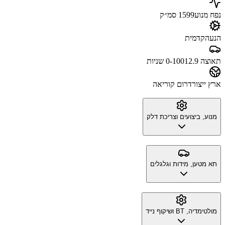
נפח מנוע
1599 סמ״ק
הנעה
קדמית
תאוצה 0-100
12.9 שניות
ארץ ייצור
דרום קוריאה
מנוע, ביצועים וצריכת דלק
תא מטען, מידות וגלגלים
מולטימדיה, BT ושיקוף נייד