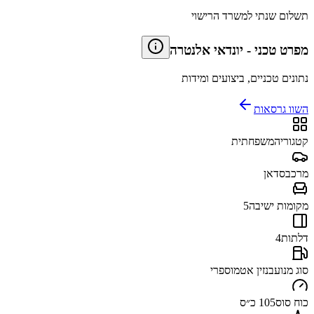
תשלום שנתי למשרד הרישוי
מפרט טכני
-
יונדאי אלנטרה
נתונים טכניים, ביצועים ומידות
השוו גרסאות
קטגוריה
משפחתית
מרכב
סדאן
מקומות ישיבה
5
דלתות
4
סוג מנוע
בנזין אטמוספרי
כוח סוס
105 כ״ס