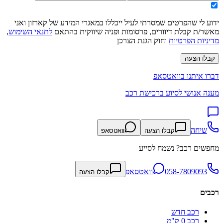
ידוע לי שהפרטים שמסרתי לעיל ייכללו במאגרי המידע של קארזון ואני
מאשר/ת קבלת דיוורים, פרסומות ופניה שיווקית בהתאם
לתנאי השימוש
,
מדיניות הפרטיות
וחוק הגנת הצרכן
קבלו הצעה
דברו איתנו בוואטסאפ
מענה אנושי לסיוע ברכישת רכב
שיחה
קבלו הצעה
וואטסאפ
מחפשים רכב? נשמח לסייע
058-7809093
וואטסאפ
קבלו הצעה
רכבים
רכב חדש
רכב 0 ק"מ