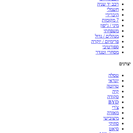
רכב יד שניה
חשמלי
היברידי
7 מקומות
מיני / ג'יפון
משפחתי
מנהלים / גדול
פרימיום / יוקרה
ספורטיבי
מסחרי וטנדר
יצרנים
טסלה
יונדאי
טויוטה
קיה
סקודה
BYD
צ'רי
מאזדה
מיצובישי
סוזוקי
סיאט