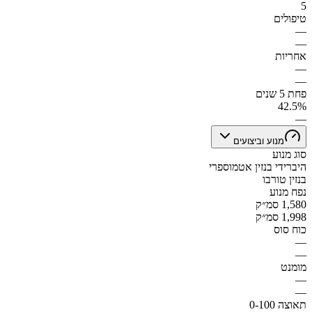
5
טיפולים
—
—
אחריות
—
—
פחת 5 שנים
42.5%
—
מנוע וביצועים
סוג מנוע
היברידי בנזין אטמוספרי
בנזין טורבו
נפח מנוע
1,580 סמ״ק
1,998 סמ״ק
כוח סוס
—
—
מומנט
—
—
תאוצה 0-100