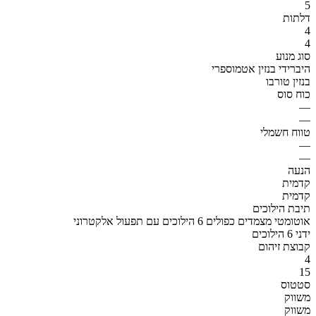
5
דלתות
4
4
סוג מנוע
היברידי בנזין אטמוספרי
בנזין טורבו
כוח סוס
—
—
טווח חשמלי
—
—
הנעה
קדמית
קדמית
תיבת הילוכים
אוטומטי מצמדים כפולים 6 הילוכים עם תפעול אלקטרוני
ידני 6 הילוכים
קבוצת זיהום
4
15
סטטוס
משווק
משווק