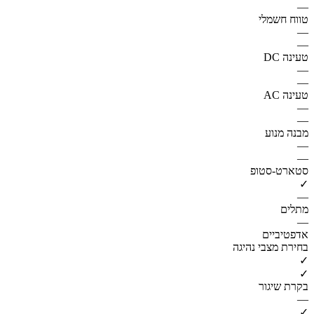
—
טווח חשמלי
—
—
טעינה DC
—
—
טעינה AC
—
—
מבנה מנוע
—
—
סטארט-סטופ
✓
—
מתלים
—
אדפטיביים
בחירת מצבי נהיגה
✓
✓
בקרת שיגור
—
✓