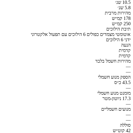
10.5 שנ׳
5.8 שנ׳
מהירות מרבית
178 קמ״ש
250 קמ״ש
תיבת הילוכים
אוטומטי מצמדים כפולים 6 הילוכים עם תפעול אלקטרוני
ידני 6 הילוכים
הנעה
קדמית
קדמית
מהירות חשמל בלבד
—
—
הספק מנוע חשמלי
43.5 כ״ס
—
מומנט מנוע חשמלי
17.3 ניוטון-מטר
—
מנועים חשמליים
—
—
סוללה
42 קוט״ש