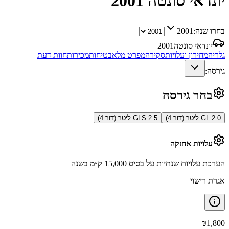
יונדאי סונטה
2001
בחרו שנה:
2001
יונדאי סונטה
2001
גלריה
מחירון ועלויות
סקירה
מפרט מלא
בטיחות
מכירות
חוות דעת
גירסה:
בחר גירסה
GL 2.0 ליטר (דור 4)
GLS 2.5 ליטר (דור 4)
עלויות אחזקה
הערכת עלויות שנתיות על בסיס 15,000 ק״מ בשנה
אגרת רישוי
₪
1,800