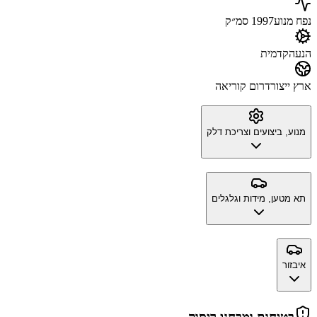
נפח מנוע
1997 סמ״ק
הנעה
קדמית
ארץ ייצור
דרום קוריאה
מנוע, ביצועים וצריכת דלק
תא מטען, מידות וגלגלים
איבזור