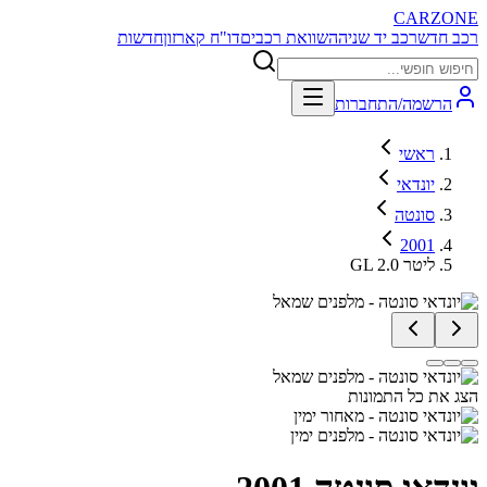
CARZONE
רכב חדש
רכב יד שניה
השוואת רכבים
דו"ח קארזון
חדשות
הרשמה/התחברות
ראשי
יונדאי
סונטה
2001
GL 2.0 ליטר
הצג את כל התמונות