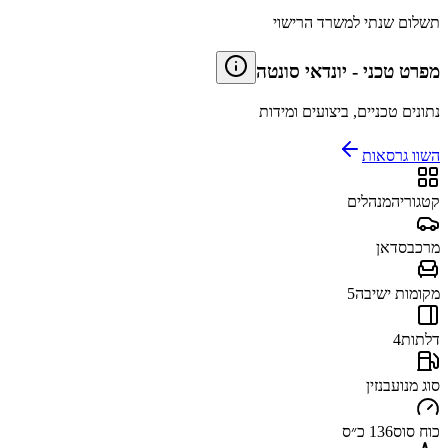
תשלום שנתי למשרד הרישוי
מפרט טכני
-
יונדאי סונטה
נתונים טכניים, ביצועים ומידות
השוו גרסאות
קטגוריה
מנהלים
מרכב
סדאן
מקומות ישיבה
5
דלתות
4
סוג מנוע
בנזין
כוח סוס
136 כ״ס