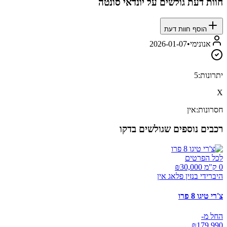
חוות דעת גולשים על
יונדאי סונטה
הוסף חוות דעת
אנונימי
•
2026-01-07
יתרונות:
5
X
חסרונות:
אין
רכבים נוספים שגולשים בדקו
לכל הפרטים
0 ק"מ ₪
30,000
היברידי בנזין פלאג אין
צ'רי טיגו 8 פרו
החל מ-
₪
179,990