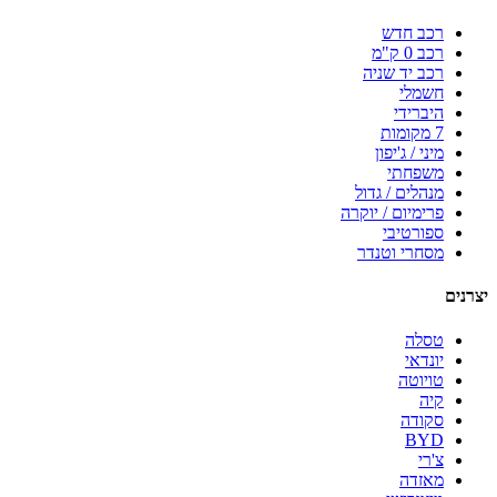
רכב חדש
רכב 0 ק"מ
רכב יד שניה
חשמלי
היברידי
7 מקומות
מיני / ג'יפון
משפחתי
מנהלים / גדול
פרימיום / יוקרה
ספורטיבי
מסחרי וטנדר
יצרנים
טסלה
יונדאי
טויוטה
קיה
סקודה
BYD
צ'רי
מאזדה