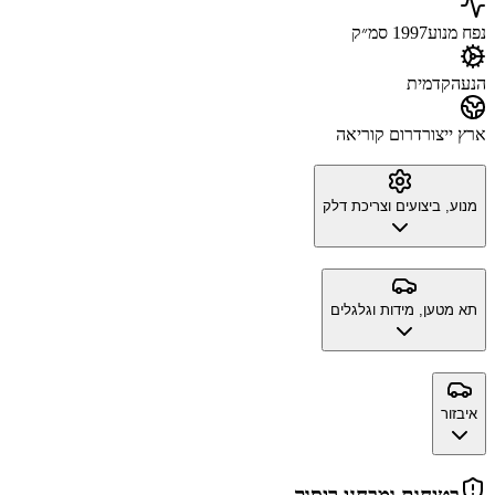
נפח מנוע
1997 סמ״ק
הנעה
קדמית
ארץ ייצור
דרום קוריאה
מנוע, ביצועים וצריכת דלק
תא מטען, מידות וגלגלים
איבזור