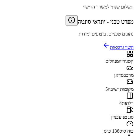
תשלום שנתי למשרד הרישוי
מפרט טכני
-
יונדאי סונטה
נתונים טכניים, ביצועים ומידות
השוו גרסאות
קטגוריה
מנהלים
מרכב
סדאן
מקומות ישיבה
5
דלתות
4
סוג מנוע
בנזין
כוח סוס
136 כ״ס