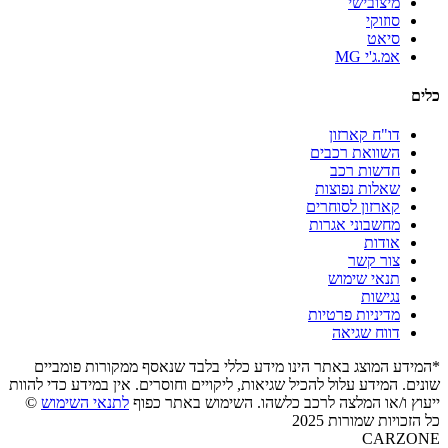
מיצובישי
סוזוקי
סיאט
אמ.ג'י MG
כלים
דו"ח קארזון
השוואת רכבים
חדשות רכב
שאלות נפוצות
קארזון לסוחרים
מחשבוני אגרות
אודות
צור קשר
תנאי שימוש
נגישות
מדיניות פרטיות
דווח שגיאה
*המידע המוצג באתר הינו מידע כללי בלבד שנאסף ממקורות פומביים
שונים. המידע עלול להכיל שגיאות, ליקויים וחוסרים. אין במידע כדי להוות
ייעוץ ו/או המלצה לרכב כלשהו. השימוש באתר כפוף
לתנאי השימוש
©
כל הזכויות שמורות 2025
CARZONE