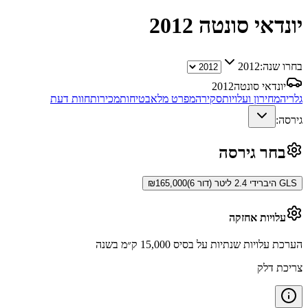
יונדאי סונטה
2012
בחרו שנה:
2012
יונדאי סונטה
2012
גלריה
מחירון ועלויות
סקירה
מפרט מלא
בטיחות
מכירות
חוות דעת
גירסה:
בחר גירסה
GLS היברידי 2.4 ליטר (דור 6)
165,000
₪
עלויות אחזקה
הערכת עלויות שנתיות על בסיס 15,000 ק״מ בשנה
צריכת דלק