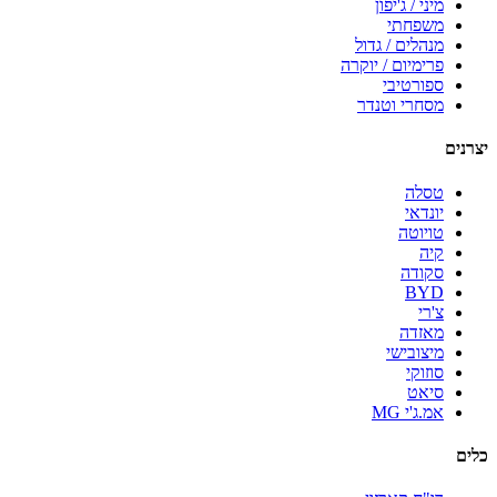
מיני / ג'יפון
משפחתי
מנהלים / גדול
פרימיום / יוקרה
ספורטיבי
מסחרי וטנדר
יצרנים
טסלה
יונדאי
טויוטה
קיה
סקודה
BYD
צ'רי
מאזדה
מיצובישי
סוזוקי
סיאט
אמ.ג'י MG
כלים