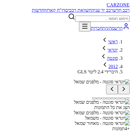
CARZONE
רכב חדש
רכב יד שניה
השוואת רכבים
דו"ח קארזון
חדשות
הרשמה/התחברות
ראשי
יונדאי
סונטה
2012
GLS היברידי 2.4 ליטר
הצג את כל התמונות
+
4
תמונות