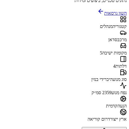
נתונים טכניים, ביצועים ומידות
השוו גרסאות
קטגוריה
מנהלים
מרכב
סדאן
מקומות ישיבה
5
דלתות
4
סוג מנוע
היברידי בנזין
נפח מנוע
2359 סמ״ק
הנעה
קדמית
ארץ ייצור
דרום קוריאה