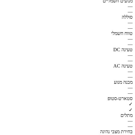
מנועים חשמליים
—
—
סוללה
—
—
טווח חשמלי
—
—
טעינה DC
—
—
טעינה AC
—
—
מבנה מנוע
—
—
סטארט-סטופ
✓
✓
מתלים
—
—
בחירת מצבי נהיגה