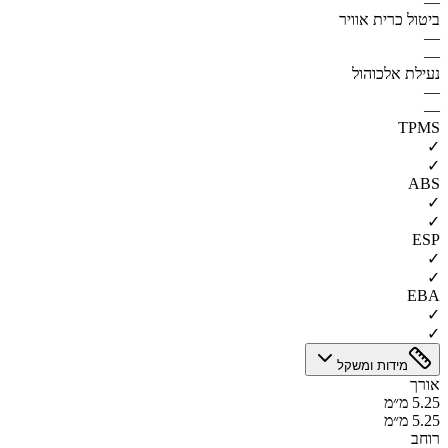
—
ביטול כרית אוויר
—
—
נעילת אלכוהול
—
—
TPMS
✓
✓
ABS
✓
✓
ESP
✓
✓
EBA
✓
✓
מידות ומשקל
אורך
5.25 מ״מ
5.25 מ״מ
רוחב