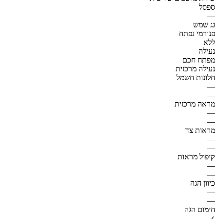
ספסל
—
גג שמש
פנורמי נפתח
ללא
נעילה
מפתח חכם
נעילה מרכזית
חלונות חשמל
—
—
מראה מרכזית
—
—
מראות צד
—
—
קיפול מראות
—
—
כיוון הגה
—
—
חימום הגה
✓