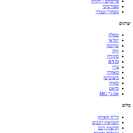
פרימיום / יוקרה
ספורטיבי
מסחרי וטנדר
יצרנים
טסלה
יונדאי
טויוטה
קיה
סקודה
BYD
צ'רי
מאזדה
מיצובישי
סוזוקי
סיאט
אמ.ג'י MG
כלים
דו"ח קארזון
השוואת רכבים
חדשות רכב