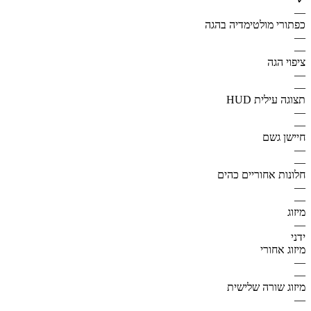
—
כפתורי מולטימדיה בהגה
—
—
ציפוי הגה
—
—
תצוגה עילית HUD
—
—
חיישן גשם
—
—
חלונות אחוריים כהים
—
—
מיזוג
—
ידני
מיזוג אחורי
—
—
מיזוג שורה שלישית
—