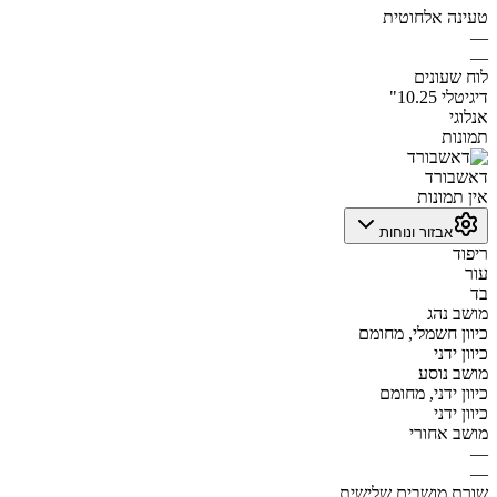
טעינה אלחוטית
—
—
לוח שעונים
דיגיטלי 10.25"
אנלוגי
תמונות
דאשבורד
אין תמונות
אבזור ונוחות
ריפוד
עור
בד
מושב נהג
כיוון חשמלי, מחומם
כיוון ידני
מושב נוסע
כיוון ידני, מחומם
כיוון ידני
מושב אחורי
—
—
שורת מושבים שלישית