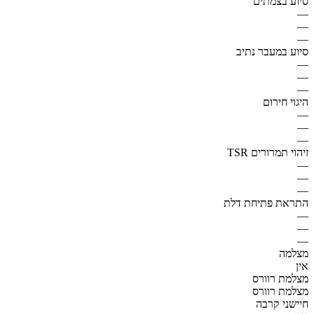
סיוע בצמתים
—
—
—
סיוע במעבר נתיב
—
—
—
היגוי חירום
—
—
—
זיהוי תמרורים TSR
—
—
—
התראת פתיחת דלת
—
—
—
מצלמה
אין
מצלמת רוורס
מצלמת רוורס
חיישני קרבה