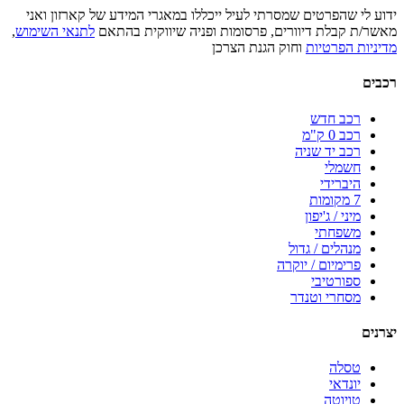
ידוע לי שהפרטים שמסרתי לעיל ייכללו במאגרי המידע של קארזון ואני
מאשר/ת קבלת דיוורים, פרסומות ופניה שיווקית בהתאם
לתנאי השימוש
,
מדיניות הפרטיות
וחוק הגנת הצרכן
רכבים
רכב חדש
רכב 0 ק"מ
רכב יד שניה
חשמלי
היברידי
7 מקומות
מיני / ג'יפון
משפחתי
מנהלים / גדול
פרימיום / יוקרה
ספורטיבי
מסחרי וטנדר
יצרנים
טסלה
יונדאי
טויוטה