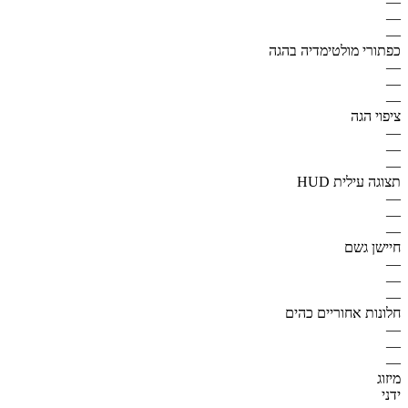
—
—
—
כפתורי מולטימדיה בהגה
—
—
—
ציפוי הגה
—
—
—
תצוגה עילית HUD
—
—
—
חיישן גשם
—
—
—
חלונות אחוריים כהים
—
—
—
מיזוג
ידני