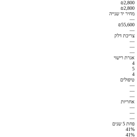
₪2,800
₪2,800
מחיר יד שנייה
—
₪55,600
—
צריכת דלק
—
—
—
אגרת רישוי
4
5
4
טיפולים
—
—
—
אחריות
—
—
—
פחת 5 שנים
41%
41%