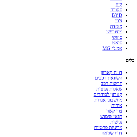
קיה
סקודה
BYD
צ'רי
מאזדה
מיצובישי
סוזוקי
סיאט
אמ.ג'י MG
כלים
דו"ח קארזון
השוואת רכבים
חדשות רכב
שאלות נפוצות
קארזון לסוחרים
מחשבוני אגרות
אודות
צור קשר
תנאי שימוש
נגישות
מדיניות פרטיות
דווח שגיאה