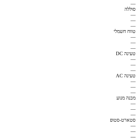
—
סוללה
—
—
—
טווח חשמלי
—
—
—
טעינה DC
—
—
—
טעינה AC
—
—
—
מבנה מנוע
—
—
—
סטארט-סטופ
—
—
—