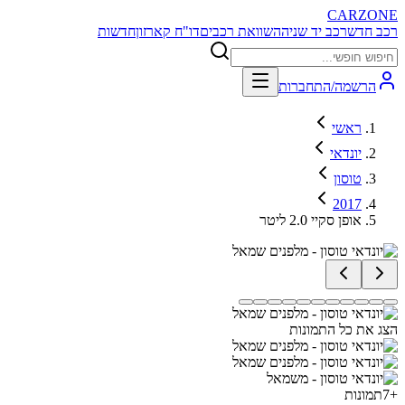
CARZONE
רכב חדש
רכב יד שניה
השוואת רכבים
דו"ח קארזון
חדשות
הרשמה/התחברות
ראשי
יונדאי
טוסון
2017
אופן סקיי 2.0 ליטר
הצג את כל התמונות
+
7
תמונות