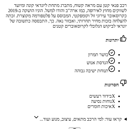
רכב פנאי קטן עם מראה קשוח, מתברג מתחת ליונדאי קונה ומיועד
לשווקים מחוץ לאירופה, כמו ארה"ב והודו למשל. הוניו הושקה ב-2019
כקרוסאובר עירוני זול וקומפקטי, המבוסס על פלטפורמה מקוצרת. זכתה
להצלחה בזכות מחיר תחרותי, ואבזור נאה. כך, התבססה כתשובה של
יונדאי לביקוש הגלובלי לקרוסאוברים קטנים
יתרונות
כושר תמרון
הנדסת אנוש
תנוחת ישיבה גבוהה
חסרונות
X
בידוד רעשים
X
נוחות נסיעה
X
איכות חומרים
קראו עוד: למי הרכב מתאים, עיצוב, מנוע ועוד...