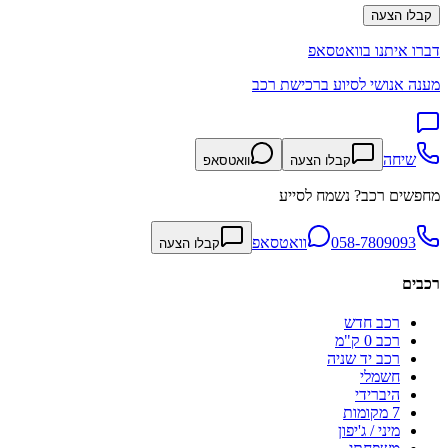
קבלו הצעה
דברו איתנו בוואטסאפ
מענה אנושי לסיוע ברכישת רכב
שיחה
קבלו הצעה
וואטסאפ
מחפשים רכב? נשמח לסייע
058-7809093
וואטסאפ
קבלו הצעה
רכבים
רכב חדש
רכב 0 ק"מ
רכב יד שניה
חשמלי
היברידי
7 מקומות
מיני / ג'יפון