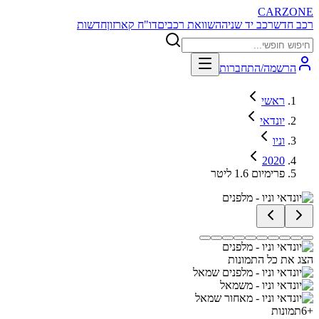
CARZONE
רכב חדש
רכב יד שניה
השוואת רכבים
דו"ח קארזון
חדשות
הרשמה/התחברות
ראשי
יונדאי
וניו
2020
פרימיום 1.6 ליטר
הצג את כל התמונות
+
6
תמונות