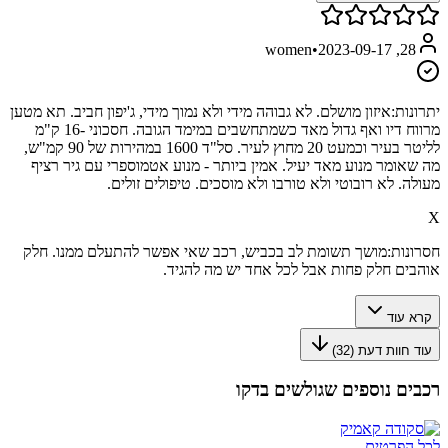
•
2023-09-17
28, women
יתרונות:
איזון מושלם. לא גבוהה מידי ולא נמוך מידי, ג'יפון חביב. תא מטען
מרווח דיו ואף גדול מאד כשמתחשבים במימד הגובה. חסכוני -16 ק"מ
לליטר בעיר וכמעט 20 מחוץ לעיר. סל"ד 1600 במהירות של 90 קמ"ש,
מה שאומר מנוע מאד יעיל. אמין ביותר - מנוע אטמוספרי עם גיר רציף
מעולה. לא רובוטי ולא טורבו ולא מוסכים. טיפולים זולים.
X
חסרונות:
מושך תשומת לב בכביש, רכב שאי אפשר להתעלם ממנו. חלק
אוהבים חלק פחות אבל לכל אחד יש מה להגיד.
קרא עוד
עוד חוות דעת (
32
)
רכבים נוספים שגולשים בדקו
לכל הפרטים