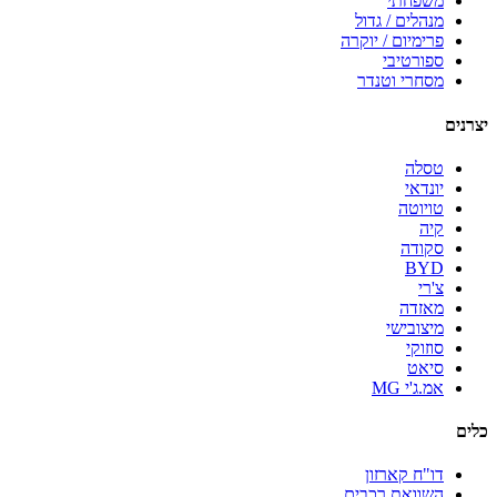
משפחתי
מנהלים / גדול
פרימיום / יוקרה
ספורטיבי
מסחרי וטנדר
יצרנים
טסלה
יונדאי
טויוטה
קיה
סקודה
BYD
צ'רי
מאזדה
מיצובישי
סוזוקי
סיאט
אמ.ג'י MG
כלים
דו"ח קארזון
השוואת רכבים