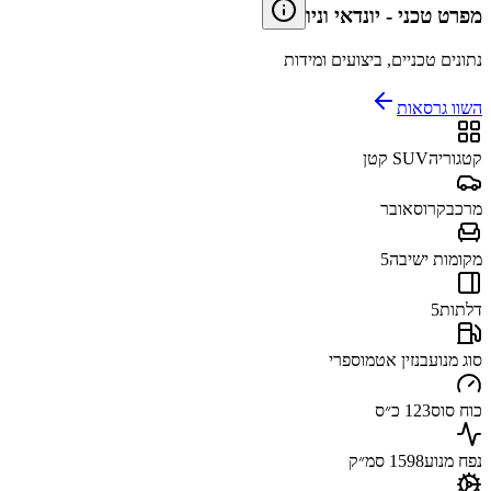
מפרט טכני
-
יונדאי וניו
נתונים טכניים, ביצועים ומידות
השוו גרסאות
קטגוריה
SUV קטן
מרכב
קרוסאובר
מקומות ישיבה
5
דלתות
5
סוג מנוע
בנזין אטמוספרי
כוח סוס
123 כ״ס
נפח מנוע
1598 סמ״ק