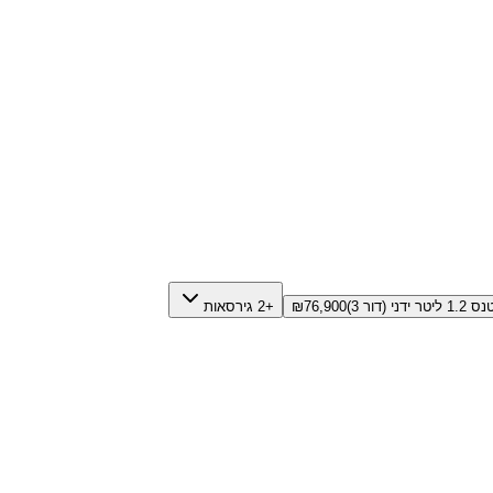
יטר ידני (דור 3)
76,900
₪
+2 גירסאות