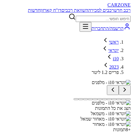
CARZONE
רכב חדש
רכבים למכירה
השוואת רכבים
דו"ח קארזון
חדשות
הרשמה/התחברות
ראשי
יונדאי
i10
2023
פריים 1.2 ליטר
הצג את כל התמונות
+
8
תמונות