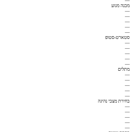
—
מבנה מנוע
—
—
—
—
—
סטארט-סטופ
—
—
—
—
—
מתלים
—
—
—
—
—
בחירת מצבי נהיגה
—
—
—
—
—