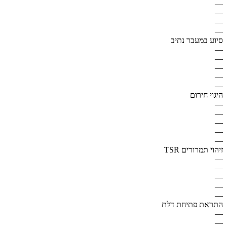
—
—
—
—
סיוע במעבר נתיב
—
—
—
—
—
היגוי חירום
—
—
—
—
—
זיהוי תמרורים TSR
—
—
—
—
—
התראת פתיחת דלת
—
—