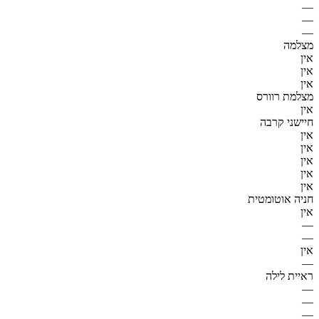
—
—
—
מצלמה
אין
אין
אין
מצלמת רוורס
אין
חיישני קרבה
אין
אין
אין
אין
אין
חניה אוטומטית
אין
—
—
אין
—
ראיית לילה
—
—
—