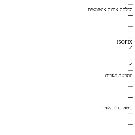
—
הדלקת אורות אוטומטית
—
—
—
—
—
ISOFIX
✓
—
—
✓
—
התראת חגורות
—
—
—
—
—
ביטול כרית אוויר
—
—
—
—
—