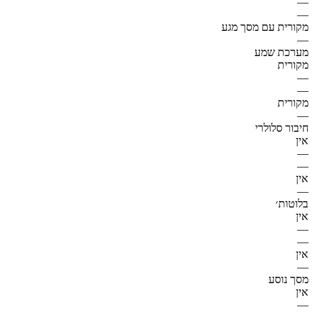
—
—
מקורית עם מסך מגע
—
מערכת שמע
מקורית
—
—
מקורית
—
חיבור סלולרי
אין
—
—
אין
—
בלוטות׳
אין
—
—
אין
—
מסך נוסע
אין
—