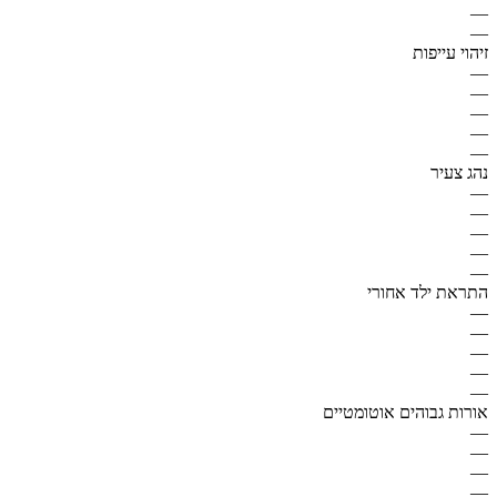
—
—
זיהוי עייפות
—
—
—
—
—
נהג צעיר
—
—
—
—
—
התראת ילד אחורי
—
—
—
—
—
אורות גבוהים אוטומטיים
—
—
—
—