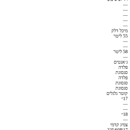
—
—
—
—
—
מיכל דלק
55 ליטר
—
—
58 ליטר
—
ג׳אנטים
פלדה
סגסוגת
פלדה
סגסוגת
סגסוגת
קוטר גלגלים
17״
—
—
18״
—
צמיג קדמי
225/60R17