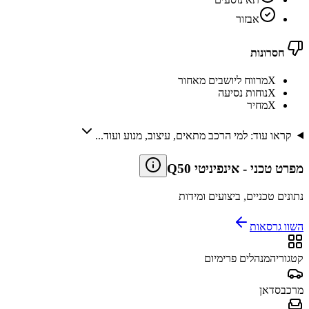
אבזור
חסרונות
X
מרווח ליושבים מאחור
X
נוחות נסיעה
X
מחיר
קראו עוד: למי הרכב מתאים, עיצוב, מנוע ועוד...
מפרט טכני
-
אינפיניטי Q50
נתונים טכניים, ביצועים ומידות
השוו גרסאות
קטגוריה
מנהלים פרימיום
מרכב
סדאן