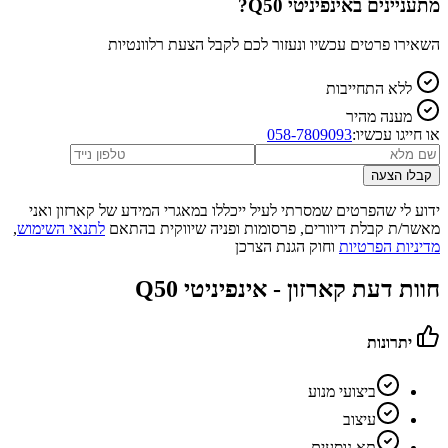
מתעניינים ב
אינפיניטי Q50
?
השאירו פרטים עכשיו ונעזור לכם לקבל הצעת רלוונטיות
ללא התחייבות
מענה מהיר
או חייגו עכשיו:
058-7809093
קבלו הצעה
ידוע לי שהפרטים שמסרתי לעיל ייכללו במאגרי המידע של קארזון ואני
מאשר/ת קבלת דיוורים, פרסומות ופניה שיווקית בהתאם
לתנאי השימוש
,
מדיניות הפרטיות
וחוק הגנת הצרכן
חוות דעת קארזון -
אינפיניטי Q50
יתרונות
ביצועי מנוע
עיצוב
תא נוסעים