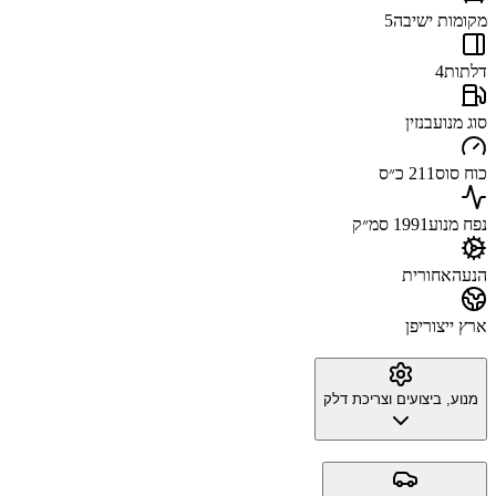
מקומות ישיבה
5
דלתות
4
סוג מנוע
בנזין
כוח סוס
211 כ״ס
נפח מנוע
1991 סמ״ק
הנעה
אחורית
ארץ ייצור
יפן
מנוע, ביצועים וצריכת דלק