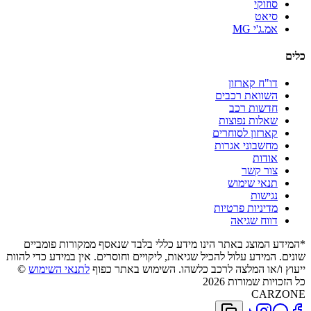
סוזוקי
סיאט
אמ.ג'י MG
כלים
דו"ח קארזון
השוואת רכבים
חדשות רכב
שאלות נפוצות
קארזון לסוחרים
מחשבוני אגרות
אודות
צור קשר
תנאי שימוש
נגישות
מדיניות פרטיות
דווח שגיאה
*המידע המוצג באתר הינו מידע כללי בלבד שנאסף ממקורות פומביים
שונים. המידע עלול להכיל שגיאות, ליקויים וחוסרים. אין במידע כדי להוות
ייעוץ ו/או המלצה לרכב כלשהו. השימוש באתר כפוף
לתנאי השימוש
©
כל הזכויות שמורות 2026
CARZONE