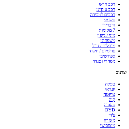
רכב חדש
רכב 0 ק"מ
רכבים למכירה
חשמלי
היברידי
7 מקומות
מיני / ג'יפון
משפחתי
מנהלים / גדול
פרימיום / יוקרה
ספורטיבי
מסחרי וטנדר
יצרנים
טסלה
יונדאי
טויוטה
קיה
סקודה
BYD
צ'רי
מאזדה
מיצובישי