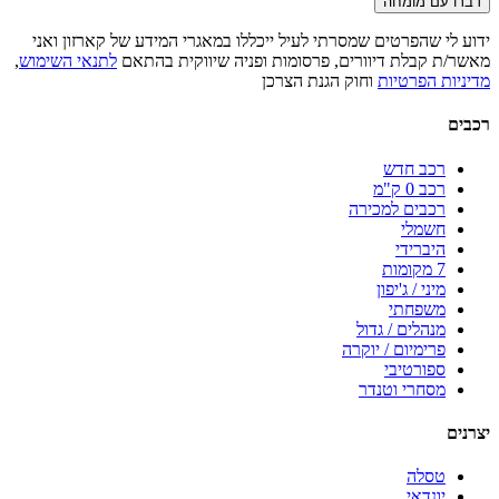
דברו עם מומחה
ידוע לי שהפרטים שמסרתי לעיל ייכללו במאגרי המידע של קארזון ואני
מאשר/ת קבלת דיוורים, פרסומות ופניה שיווקית בהתאם
לתנאי השימוש
,
מדיניות הפרטיות
וחוק הגנת הצרכן
רכבים
רכב חדש
רכב 0 ק"מ
רכבים למכירה
חשמלי
היברידי
7 מקומות
מיני / ג'יפון
משפחתי
מנהלים / גדול
פרימיום / יוקרה
ספורטיבי
מסחרי וטנדר
יצרנים
טסלה
יונדאי