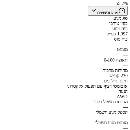
55.7%
מנוע וביצועים
סוג מנוע
בנזין טורבו
נפח מנוע
1,997 סמ״ק
כוח סוס
—
מומנט
—
תאוצה 0-100
—
מהירות מרבית
230 קמ״ש
תיבת הילוכים
אוטומטי רציף עם תפעול אלקטרוני
הנעה
AWD
מהירות חשמל בלבד
—
הספק מנוע חשמלי
—
מומנט מנוע חשמלי
—