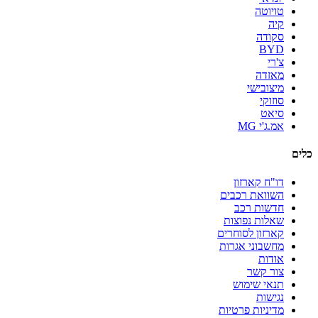
טויוטה
קיה
סקודה
BYD
צ'רי
מאזדה
מיצובישי
סוזוקי
סיאט
אמ.ג'י MG
כלים
דו"ח קארזון
השוואת רכבים
חדשות רכב
שאלות נפוצות
קארזון לסוחרים
מחשבוני אגרות
אודות
צור קשר
תנאי שימוש
נגישות
מדיניות פרטיות