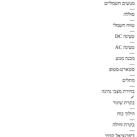
מנועים חשמליים
—
סוללה
—
טווח חשמלי
—
טעינה DC
—
טעינה AC
—
מבנה מנוע
—
סטארט-סטופ
—
מתלים
—
בחירת מצבי נהיגה
✓
בקרת שיגור
—
הילוך כוח
—
בקרת זחילה
—
דיפרנציאל קדמי