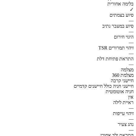
בלימה אחורית
✓
סיוע בצמתים
—
סיוע במעבר נתיב
—
היגוי חירום
—
זיהוי תמרורים TSR
—
התראת פתיחת דלת
—
מצלמה
מצלמת 360
חיישני קרבה
חיישני חניה כולל חיישנים קדמיים
חניה אוטומטית
אין
ראיית לילה
—
זיהוי עייפות
—
נהג צעיר
—
התראת ילד אחורי