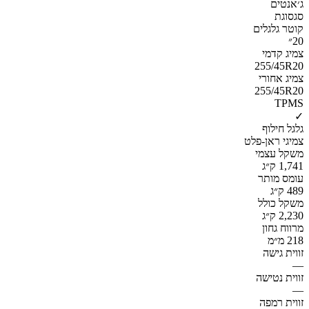
ג׳אנטים
סגסוגת
קוטר גלגלים
20״
צמיג קדמי
255/45R20
צמיג אחורי
255/45R20
TPMS
✓
גלגל חילוף
צמיגי ראן-פלט
משקל עצמי
1,741 ק״ג
עומס מותר
489 ק״ג
משקל כולל
2,230 ק״ג
מרווח גחון
218 מ״מ
זווית גישה
—
זווית נטישה
—
זווית רמפה