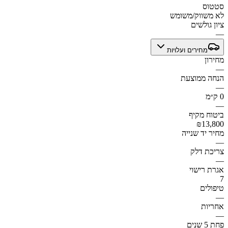
סטטוס
לא משווק/משומש
ציון גולשים
—
מחירים ועלויות
מחירון
—
הנחה ממוצעת
—
0 ק״מ
—
ביטוח מקיף
₪13,800
מחיר יד שנייה
—
צריכת דלק
—
אגרת רישוי
7
טיפולים
—
אחריות
—
פחת 5 שנים