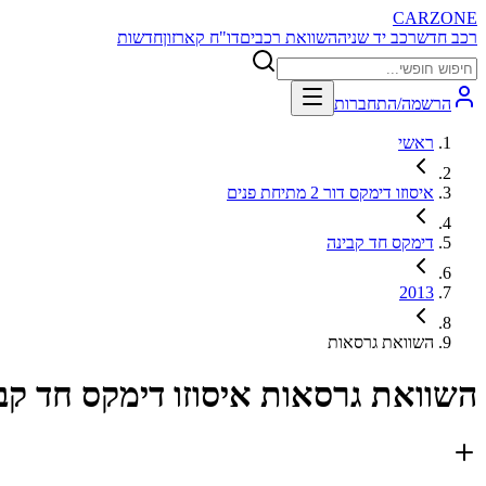
CARZONE
רכב חדש
רכב יד שניה
השוואת רכבים
דו"ח קארזון
חדשות
הרשמה/התחברות
ראשי
איסוזו דימקס דור 2 מתיחת פנים
דימקס חד קבינה
2013
השוואת גרסאות
השוואת גרסאות
איסוזו דימקס חד קבינה 