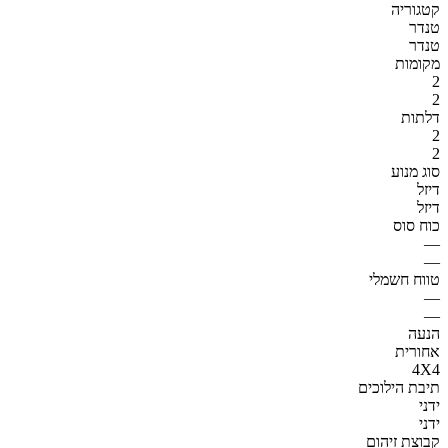
קטגוריה
טנדר
טנדר
מקומות
2
2
דלתות
2
2
סוג מנוע
דיזל
דיזל
כוח סוס
—
—
טווח חשמלי
—
—
הנעה
אחורית
4X4
תיבת הילוכים
ידני
ידני
קבוצת זיהום