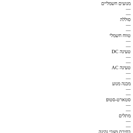
מנועים חשמליים
—
—
סוללה
—
—
טווח חשמלי
—
—
טעינה DC
—
—
טעינה AC
—
—
מבנה מנוע
—
—
סטארט-סטופ
—
—
מתלים
—
—
בחירת מצבי נהיגה