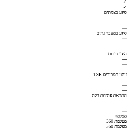
✓
✓
סיוע בצמתים
—
—
—
סיוע במעבר נתיב
—
—
—
היגוי חירום
—
—
—
זיהוי תמרורים TSR
—
—
—
התראת פתיחת דלת
—
—
—
מצלמה
מצלמת 360
מצלמת 360