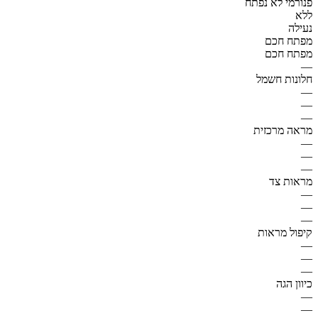
פנורמי לא נפתח
ללא
נעילה
מפתח חכם
מפתח חכם
—
חלונות חשמל
—
—
—
מראה מרכזית
—
—
—
מראות צד
—
—
—
קיפול מראות
—
—
—
כיוון הגה
—
—