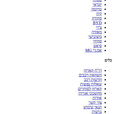
יונדאי
טויוטה
קיה
סקודה
BYD
צ'רי
מאזדה
מיצובישי
סוזוקי
סיאט
אמ.ג'י MG
כלים
דו"ח קארזון
השוואת רכבים
חדשות רכב
שאלות נפוצות
קארזון לסוחרים
מחשבוני אגרות
אודות
צור קשר
תנאי שימוש
נגישות