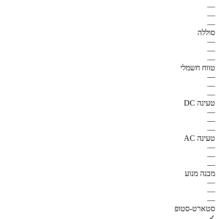
—
—
—
סוללה
—
—
—
טווח חשמלי
—
—
—
טעינה DC
—
—
—
טעינה AC
—
—
—
מבנה מנוע
—
—
—
סטארט-סטופ
✓