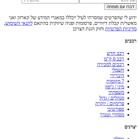
דברו עם מומחה
ידוע לי שהפרטים שמסרתי לעיל ייכללו במאגרי המידע של קארזון ואני
מאשר/ת קבלת דיוורים, פרסומות ופניה שיווקית בהתאם
לתנאי השימוש
,
מדיניות הפרטיות
וחוק הגנת הצרכן
רכבים
רכב חדש
רכב 0 ק"מ
רכבים למכירה
חשמלי
היברידי
7 מקומות
מיני / ג'יפון
משפחתי
מנהלים / גדול
פרימיום / יוקרה
ספורטיבי
מסחרי וטנדר
יצרנים
טסלה