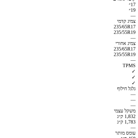
17״
19״
—
צמיג קדמי
235/65R17
235/55R19
—
צמיג אחורי
235/65R17
235/55R19
—
TPMS
✓
✓
✓
גלגל חילוף
—
—
—
משקל עצמי
1,832 ק״ג
1,783 ק״ג
—
עומס מותר