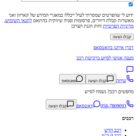
ידוע לי שהפרטים שמסרתי לעיל ייכללו במאגרי המידע של קארזון ואני
מאשר/ת קבלת דיוורים, פרסומות ופניה שיווקית בהתאם
לתנאי השימוש
,
מדיניות הפרטיות
וחוק הגנת הצרכן
קבלו הצעה
דברו איתנו בוואטסאפ
מענה אנושי לסיוע ברכישת רכב
שיחה
קבלו הצעה
וואטסאפ
מחפשים רכב? נשמח לסייע
058-7809093
וואטסאפ
קבלו הצעה
רכבים
רכב חדש
רכב 0 ק"מ