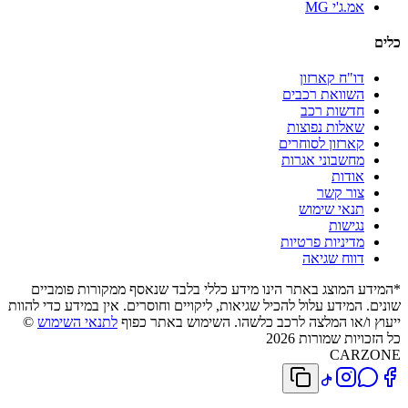
אמ.ג'י MG
כלים
דו"ח קארזון
השוואת רכבים
חדשות רכב
שאלות נפוצות
קארזון לסוחרים
מחשבוני אגרות
אודות
צור קשר
תנאי שימוש
נגישות
מדיניות פרטיות
דווח שגיאה
*המידע המוצג באתר הינו מידע כללי בלבד שנאסף ממקורות פומביים
שונים. המידע עלול להכיל שגיאות, ליקויים וחוסרים. אין במידע כדי להוות
ייעוץ ו/או המלצה לרכב כלשהו. השימוש באתר כפוף
לתנאי השימוש
©
כל הזכויות שמורות 2026
CARZONE