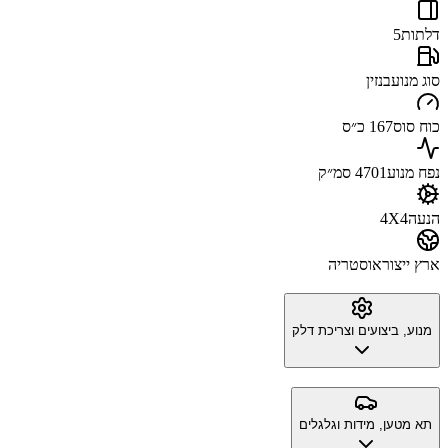
דלתות
5
סוג מנוע
בנזין
כוח סוס
167 כ״ס
נפח מנוע
4701 סמ״ק
הנעה
4X4
ארץ ייצור
אוסטריה
מנוע, ביצועים וצריכת דלק
תא מטען, מידות וגלגלים