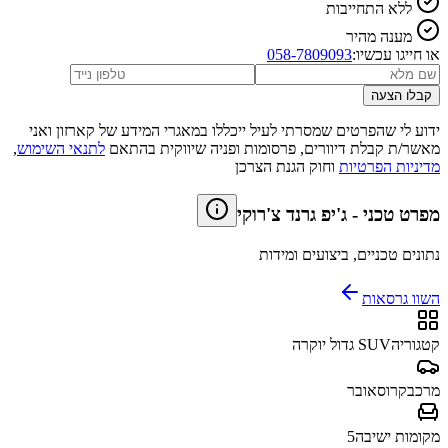
ללא התחייבות
מענה מהיר
או חייגו עכשיו:
058-7809093
קבלו הצעה
ידוע לי שהפרטים שמסרתי לעיל ייכללו במאגרי המידע של קארזון ואני
מאשר/ת קבלת דיוורים, פרסומות ופניה שיווקית בהתאם
לתנאי השימוש
,
מדיניות הפרטיות
וחוק הגנת הצרכן
מפרט טכני
-
ג'יפ גרנד צ'רוקי
נתונים טכניים, ביצועים ומידות
השוו גרסאות
קטגוריה
SUV גדול יוקרה
מרכב
קרוסאובר
מקומות ישיבה
5