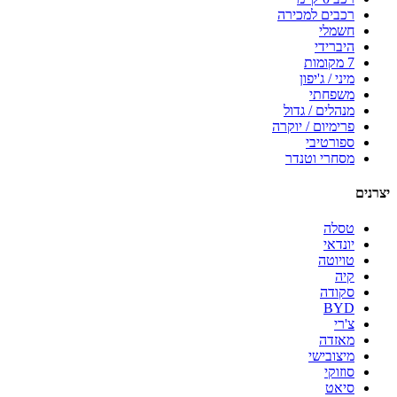
רכבים למכירה
חשמלי
היברידי
7 מקומות
מיני / ג'יפון
משפחתי
מנהלים / גדול
פרימיום / יוקרה
ספורטיבי
מסחרי וטנדר
יצרנים
טסלה
יונדאי
טויוטה
קיה
סקודה
BYD
צ'רי
מאזדה
מיצובישי
סוזוקי
סיאט