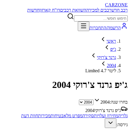
CARZONE
רכב חדש
רכבים למכירה
השוואת רכבים
דו"ח קארזון
חדשות
הרשמה/התחברות
ראשי
ג'יפ
גרנד צ'רוקי
2004
Limlted 4.7 ליטר
ג'יפ גרנד צ'רוקי
2004
בחרו שנה:
2004
ג'יפ גרנד צ'רוקי
2004
גלריה
מחירון ועלויות
סקירה
מפרט מלא
בטיחות
מכירות
חוות דעת
גירסה: