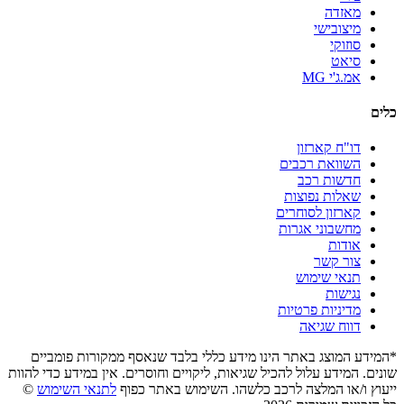
מאזדה
מיצובישי
סוזוקי
סיאט
אמ.ג'י MG
כלים
דו"ח קארזון
השוואת רכבים
חדשות רכב
שאלות נפוצות
קארזון לסוחרים
מחשבוני אגרות
אודות
צור קשר
תנאי שימוש
נגישות
מדיניות פרטיות
דווח שגיאה
*המידע המוצג באתר הינו מידע כללי בלבד שנאסף ממקורות פומביים
שונים. המידע עלול להכיל שגיאות, ליקויים וחוסרים. אין במידע כדי להוות
ייעוץ ו/או המלצה לרכב כלשהו. השימוש באתר כפוף
לתנאי השימוש
©