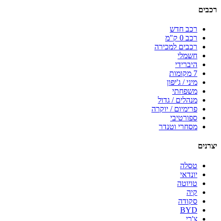
רכבים
רכב חדש
רכב 0 ק"מ
רכבים למכירה
חשמלי
היברידי
7 מקומות
מיני / ג'יפון
משפחתי
מנהלים / גדול
פרימיום / יוקרה
ספורטיבי
מסחרי וטנדר
יצרנים
טסלה
יונדאי
טויוטה
קיה
סקודה
BYD
צ'רי