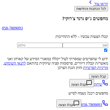
קראו עוד
לכל הכתבות והחדשות
מחפשים
ג'יפ גרנד צ'רוקי
?
058-7809093
קבלו הצעות עכשיו – ללא התחייבות
ידוע לי שהפרטים שמסרתי לעיל ייכללו במאגרי המידע של קארזון ואני
מאשר/ת קבלת דיוורים, פרסומות ופניה שיווקית בהתאם
לתנאי השימוש
,
מדיניות הפרטיות
וחוק הגנת הצרכן
קבלו הצעה
שיחה
קבלו הצעה
מחפשים רכב? נשמח לסייע
058-7809093
קבלו הצעה