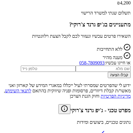
₪
4,200
תשלום שנתי למשרד הרישוי
מתעניינים ב
ג'יפ גרנד צ'רוקי
?
השאירו פרטים עכשיו ונעזור לכם לקבל הצעת רלוונטיות
ללא התחייבות
מענה מהיר
או חייגו עכשיו:
058-7809093
קבלו הצעה
ידוע לי שהפרטים שמסרתי לעיל ייכללו במאגרי המידע של קארזון ואני
מאשר/ת קבלת דיוורים, פרסומות ופניה שיווקית בהתאם
לתנאי השימוש
,
מדיניות הפרטיות
וחוק הגנת הצרכן
מפרט טכני
-
ג'יפ גרנד צ'רוקי
נתונים טכניים, ביצועים ומידות