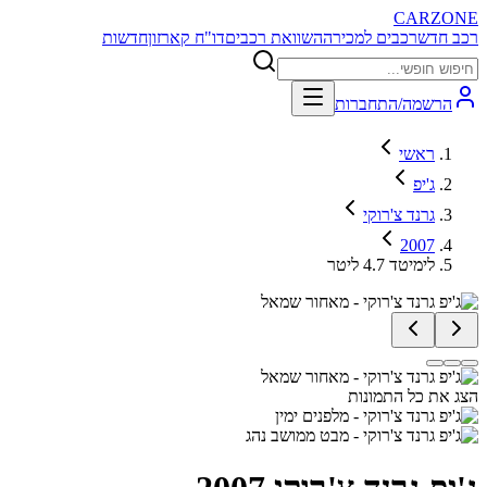
CARZONE
רכב חדש
רכבים למכירה
השוואת רכבים
דו"ח קארזון
חדשות
הרשמה/התחברות
ראשי
ג'יפ
גרנד צ'רוקי
2007
לימיטד 4.7 ליטר
הצג את כל התמונות