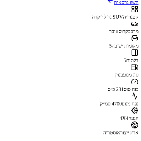
השוו גרסאות
קטגוריה
SUV גדול יוקרה
מרכב
קרוסאובר
מקומות ישיבה
5
דלתות
5
סוג מנוע
בנזין
כוח סוס
231 כ״ס
נפח מנוע
4700 סמ״ק
הנעה
4X4
ארץ ייצור
אוסטריה