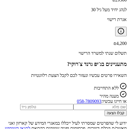
לנהג יחיד מעל גיל 30
אגרת רישוי
₪
4,200
תשלום שנתי למשרד הרישוי
מתעניינים ב
ג'יפ גרנד צ'רוקי
?
השאירו פרטים עכשיו ונעזור לכם לקבל הצעת רלוונטיות
ללא התחייבות
מענה מהיר
או חייגו עכשיו:
058-7809093
קבלו הצעה
ידוע לי שהפרטים שמסרתי לעיל ייכללו במאגרי המידע של קארזון ואני
מאשר/ת קבלת דיוורים, פרסומות ופניה שיווקית בהתאם
לתנאי השימוש
,