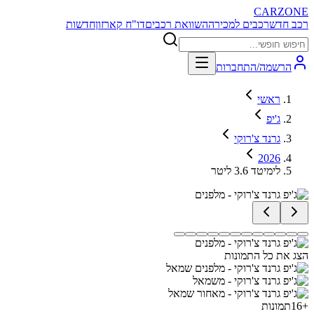
CARZONE
רכב חדש
רכבים למכירה
השוואת רכבים
דו"ח קארזון
חדשות
הרשמה/התחברות
ראשי
ג'יפ
גרנד צ'רוקי
2026
לימיטד 3.6 ליטר
הצג את כל התמונות
+
16
תמונות