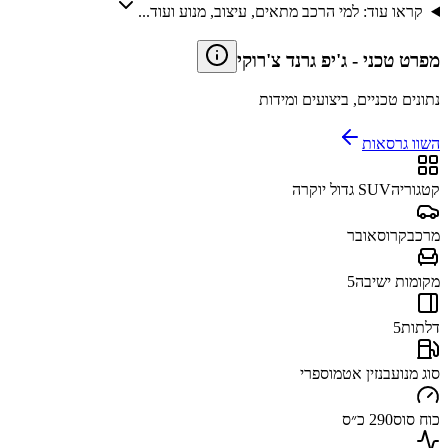
קראו עוד: למי הרכב מתאים, עיצוב, מנוע ועוד...
מפרט טכני
-
ג'יפ גרנד צ'רוקי
נתונים טכניים, ביצועים ומידות
השוו גרסאות
קטגוריה
SUV גדול יוקרה
מרכב
קרוסאובר
מקומות ישיבה
5
דלתות
5
סוג מנוע
בנזין אטמוספרי
כוח סוס
290 כ״ס