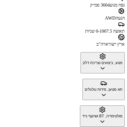
נפח מנוע
3604 סמ״ק
הנעה
AWD
תאוצה 0-100
7.5 שניות
ארץ ייצור
ארה"ב
מנוע, ביצועים וצריכת דלק
תא מטען, מידות וגלגלים
מולטימדיה, BT ושיקוף נייד