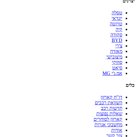
יצרנים
טסלה
יונדאי
טויוטה
קיה
סקודה
BYD
צ'רי
מאזדה
מיצובישי
סוזוקי
סיאט
אמ.ג'י MG
כלים
דו"ח קארזון
השוואת רכבים
חדשות רכב
שאלות נפוצות
קארזון לסוחרים
מחשבוני אגרות
אודות
צור קשר