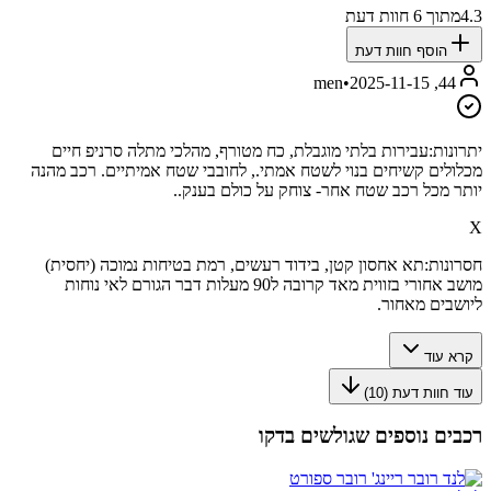
4.3
מתוך
6
חוות דעת
הוסף חוות דעת
•
2025-11-15
44, men
יתרונות:
עבירות בלתי מוגבלת, כח מטורף, מהלכי מתלה סרניפ חיים
מכלולים קשיחים בנוי לשטח אמתי., לחובבי שטח אמיתיים. רכב מהנה
יותר מכל רכב שטח אחר- צוחק על כולם בענק..
X
חסרונות:
תא אחסון קטן, בידוד רעשים, רמת בטיחות נמוכה (יחסית)
מושב אחורי בזווית מאד קרובה ל90 מעלות דבר הגורם לאי נוחות
ליושבים מאחור.
קרא עוד
עוד חוות דעת (
10
)
רכבים נוספים שגולשים בדקו