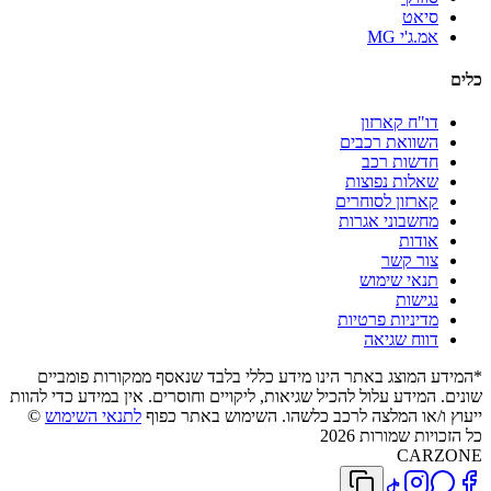
סיאט
אמ.ג'י MG
כלים
דו"ח קארזון
השוואת רכבים
חדשות רכב
שאלות נפוצות
קארזון לסוחרים
מחשבוני אגרות
אודות
צור קשר
תנאי שימוש
נגישות
מדיניות פרטיות
דווח שגיאה
*המידע המוצג באתר הינו מידע כללי בלבד שנאסף ממקורות פומביים
שונים. המידע עלול להכיל שגיאות, ליקויים וחוסרים. אין במידע כדי להוות
ייעוץ ו/או המלצה לרכב כלשהו. השימוש באתר כפוף
לתנאי השימוש
©
כל הזכויות שמורות 2026
CARZONE