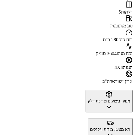
דלתות
5
סוג מנוע
בנזין
כוח סוס
280 כ״ס
נפח מנוע
3604 סמ״ק
הנעה
4X4
ארץ ייצור
ארה"ב
מנוע, ביצועים וצריכת דלק
תא מטען, מידות וגלגלים