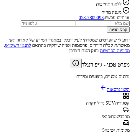
ללא התחייבות
מענה מהיר
או חייגו עכשיו:
058-7809093
קבלו הצעה
ידוע לי שהפרטים שמסרתי לעיל ייכללו במאגרי המידע של קארזון ואני
מאשר/ת קבלת דיוורים, פרסומות ופניה שיווקית בהתאם
לתנאי השימוש
,
מדיניות הפרטיות
וחוק הגנת הצרכן
מפרט טכני
-
ג'יפ רנגלר
נתונים טכניים, ביצועים ומידות
השוו גרסאות
קטגוריה
SUV גדול יוקרה
מרכב
שטח/פנאי
מקומות ישיבה
5