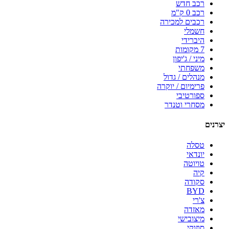
רכב חדש
רכב 0 ק"מ
רכבים למכירה
חשמלי
היברידי
7 מקומות
מיני / ג'יפון
משפחתי
מנהלים / גדול
פרימיום / יוקרה
ספורטיבי
מסחרי וטנדר
יצרנים
טסלה
יונדאי
טויוטה
קיה
סקודה
BYD
צ'רי
מאזדה
מיצובישי
סוזוקי