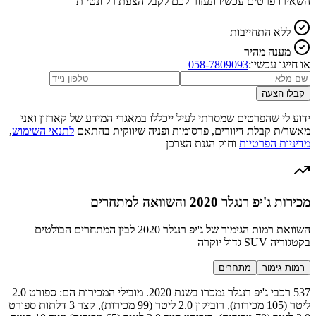
השאירו פרטים עכשיו ונעזור לכם לקבל הצעת רלוונטיות
ללא התחייבות
מענה מהיר
או חייגו עכשיו:
058-7809093
קבלו הצעה
ידוע לי שהפרטים שמסרתי לעיל ייכללו במאגרי המידע של קארזון ואני
מאשר/ת קבלת דיוורים, פרסומות ופניה שיווקית בהתאם
לתנאי השימוש
,
מדיניות הפרטיות
וחוק הגנת הצרכן
מכירות ג'יפ רנגלר 2020 והשוואה למתחרים
השוואת רמות הגימור של ג'יפ רנגלר 2020 לבין המתחרים הבולטים
בקטגוריה SUV גדול יוקרה
רמות גימור
מתחרים
537 רכבי ג'יפ רנגלר נמכרו בשנת 2020. מובילי המכירות הם: ספורט 2.0
ליטר (105 מכירות), רוביקון 2.0 ליטר (99 מכירות), קצר 3 דלתות ספורט