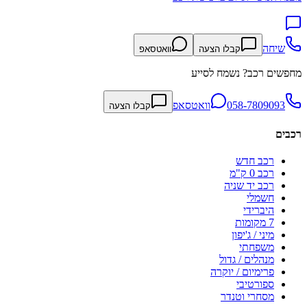
שיחה
קבלו הצעה
וואטסאפ
מחפשים רכב? נשמח לסייע
058-7809093
וואטסאפ
קבלו הצעה
רכבים
רכב חדש
רכב 0 ק"מ
רכב יד שניה
חשמלי
היברידי
7 מקומות
מיני / ג'יפון
משפחתי
מנהלים / גדול
פרימיום / יוקרה
ספורטיבי
מסחרי וטנדר