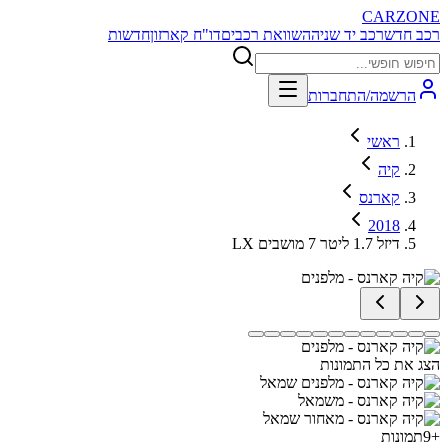
CARZONE
רכב חדש
רכב יד שניה
השוואת רכבים
דו"ח קארזון
חדשות
הרשמה/התחברות
ראשי
קיה
קארנס
2018
LX דיזל 1.7 ליטר 7 מושבים
הצג את כל התמונות
+
9
תמונות