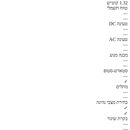
1.32 קוט״ש
טווח חשמלי
—
—
טעינה DC
—
—
טעינה AC
—
—
מבנה מנוע
—
—
סטארט-סטופ
—
✓
מתלים
—
—
בחירת מצבי נהיגה
✓
✓
בקרת שיגור
—
—