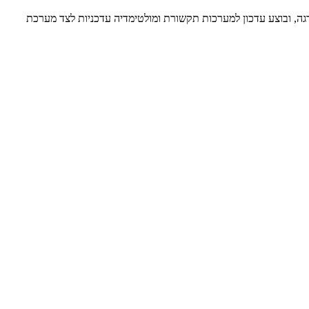
רכת החשמל/מידע השתדרגה, ובוצע עדכון למערכות תקשורת ומולטימדיה עדכניות לצד מערכת