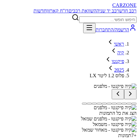
CARZONE
רכב חדש
רכב יד שניה
השוואת רכבים
דו"ח קארזון
חדשות
הרשמה/התחברות
ראשי
קיה
פיקנטו
2025
LX פלוס 1.2 ליטר
הצג את כל התמונות
+
7
תמונות