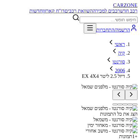
CARZONE
רכב חדש
רכבים למכירה
השוואת רכבים
דו"ח קארזון
חדשות
הרשמה/התחברות
ראשי
קיה
סורנטו
2006
EX 4X4 דיזל 2.5 ליטר
הצג את כל התמונות
+
1
תמונות