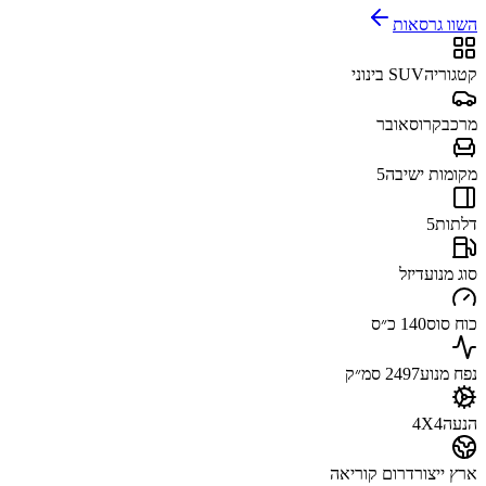
השוו גרסאות
קטגוריה
SUV בינוני
מרכב
קרוסאובר
מקומות ישיבה
5
דלתות
5
סוג מנוע
דיזל
כוח סוס
140 כ״ס
נפח מנוע
2497 סמ״ק
הנעה
4X4
ארץ ייצור
דרום קוריאה