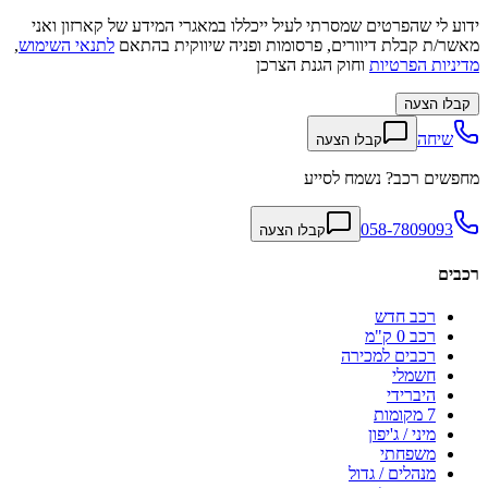
ידוע לי שהפרטים שמסרתי לעיל ייכללו במאגרי המידע של קארזון ואני
מאשר/ת קבלת דיוורים, פרסומות ופניה שיווקית בהתאם
לתנאי השימוש
,
מדיניות הפרטיות
וחוק הגנת הצרכן
קבלו הצעה
שיחה
קבלו הצעה
מחפשים רכב? נשמח לסייע
058-7809093
קבלו הצעה
רכבים
רכב חדש
רכב 0 ק"מ
רכבים למכירה
חשמלי
היברידי
7 מקומות
מיני / ג'יפון
משפחתי
מנהלים / גדול