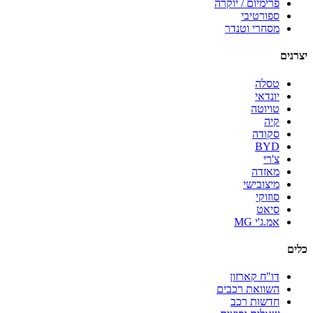
פרימיום / יוקרה
ספורטיבי
מסחרי וטנדר
יצרנים
טסלה
יונדאי
טויוטה
קיה
סקודה
BYD
צ'רי
מאזדה
מיצובישי
סוזוקי
סיאט
אמ.ג'י MG
כלים
דו"ח קארזון
השוואת רכבים
חדשות רכב