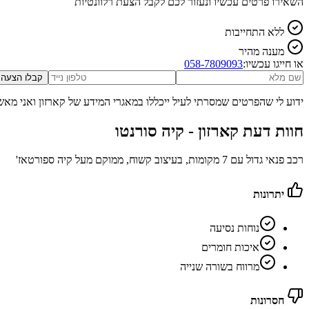
השאירו פרטים עכשיו ונעזור לכם לקבל הצעת רלוונטיות
ללא התחייבות
מענה מהיר
או חייגו עכשיו:
058-7809093
קבלו הצעה
ידוע לי שהפרטים שמסרתי לעיל ייכללו במאגרי המידע של קארזון ואני מאש
חוות דעת קארזון -
קיה סורנטו
רכב פנאי גדול עם 7 מקומות, בעיצוב קשוח, ממוקם מעל קיה ספורטאז'
יתרונות
נוחות נסיעה
איכות חומרים
מרווח בשורה שנייה
חסרונות