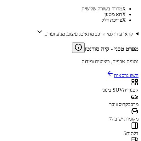
X
מרווח בשורה שלישית
X
תא מטען
X
צריכת דלק
קראו עוד: למי הרכב מתאים, עיצוב, מנוע ועוד...
מפרט טכני
-
קיה סורנטו
נתונים טכניים, ביצועים ומידות
השוו גרסאות
קטגוריה
SUV בינוני
מרכב
קרוסאובר
מקומות ישיבה
7
דלתות
5