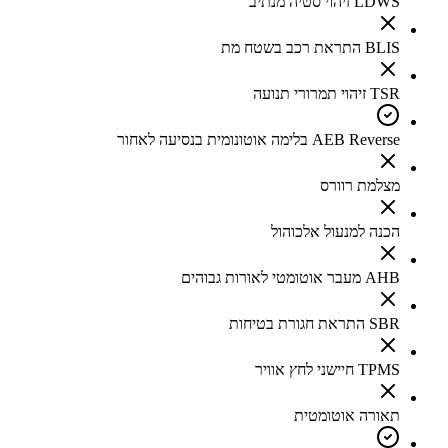
LDWS זיהוי סטיה מנתיב
BLIS התראת רכב בשטח מת
TSR זיהוי תמרורי תנועה
AEB Reverse בלימה אוטונומית בנסיעה לאחור
מצלמת רוורס
הכנה למנעול אלכוהול
AHB מעבר אוטומטי לאורות גבוהים
SBR התראת חגורת בטיחות
TPMS חיישני לחץ אוויר
תאורה אוטומטית