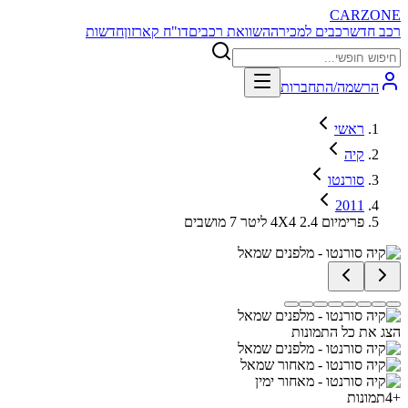
CARZONE
רכב חדש
רכבים למכירה
השוואת רכבים
דו"ח קארזון
חדשות
הרשמה/התחברות
ראשי
קיה
סורנטו
2011
פרימיום 4X4 2.4 ליטר 7 מושבים
הצג את כל התמונות
+
4
תמונות