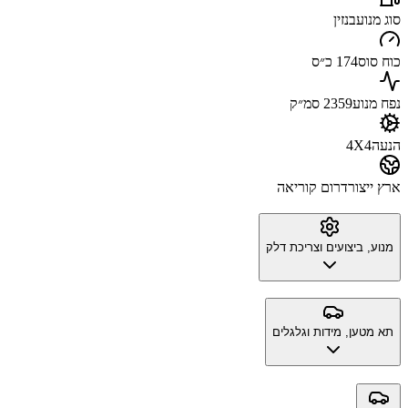
סוג מנוע
בנזין
כוח סוס
174 כ״ס
נפח מנוע
2359 סמ״ק
הנעה
4X4
ארץ ייצור
דרום קוריאה
מנוע, ביצועים וצריכת דלק
תא מטען, מידות וגלגלים