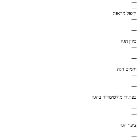
—
—
קיפול מראות
—
—
—
—
כיוון הגה
—
—
—
—
חימום הגה
—
—
—
—
כפתורי מולטימדיה בהגה
—
—
—
—
ציפוי הגה
—
—