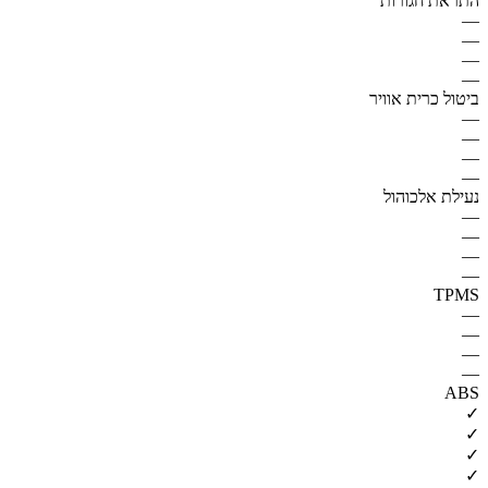
התראת חגורות
—
—
—
—
ביטול כרית אוויר
—
—
—
—
נעילת אלכוהול
—
—
—
—
TPMS
—
—
—
—
ABS
✓
✓
✓
✓