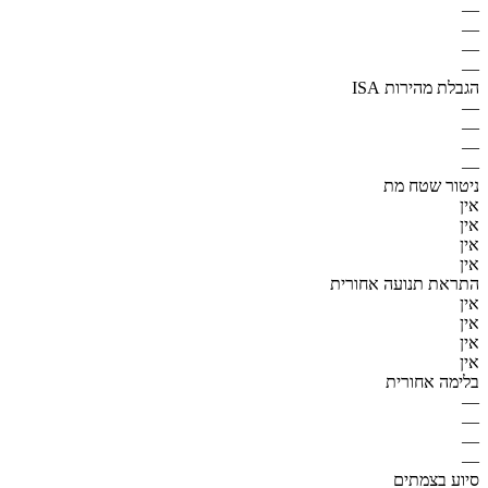
—
—
—
—
הגבלת מהירות ISA
—
—
—
—
ניטור שטח מת
אין
אין
אין
אין
התראת תנועה אחורית
אין
אין
אין
אין
בלימה אחורית
—
—
—
—
סיוע בצמתים