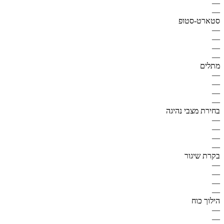
—
—
סטארט-סטופ
—
—
—
—
מתלים
—
—
—
—
בחירת מצבי נהיגה
—
—
—
—
בקרת שיגור
—
—
—
—
הילוך כוח
—
—