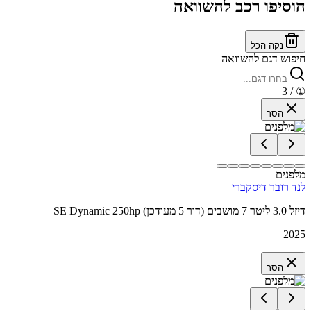
הוסיפו רכב להשוואה
נקה הכל
חיפוש דגם להשוואה
/ 3
①
הסר
מלפנים
לנד רובר דיסקברי
SE Dynamic 250hp דיזל 3.0 ליטר 7 מושבים (דור 5 מעודכן)
2025
הסר