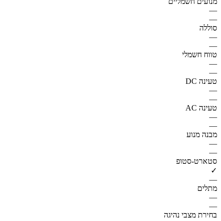
מנועים חשמליים
—
—
סוללה
—
—
טווח חשמלי
—
—
טעינה DC
—
—
טעינה AC
—
—
מבנה מנוע
—
—
סטארט-סטופ
✓
—
מתלים
—
—
בחירת מצבי נהיגה