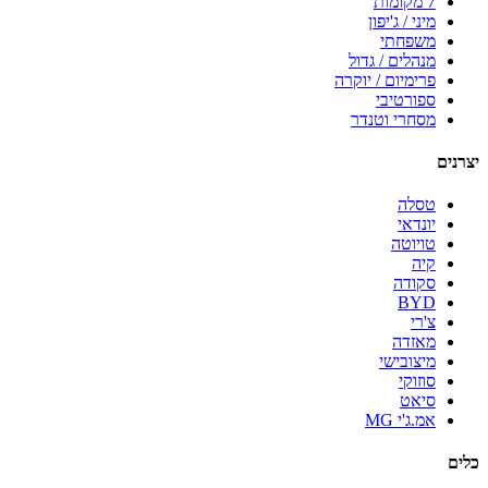
7 מקומות
מיני / ג'יפון
משפחתי
מנהלים / גדול
פרימיום / יוקרה
ספורטיבי
מסחרי וטנדר
יצרנים
טסלה
יונדאי
טויוטה
קיה
סקודה
BYD
צ'רי
מאזדה
מיצובישי
סוזוקי
סיאט
אמ.ג'י MG
כלים