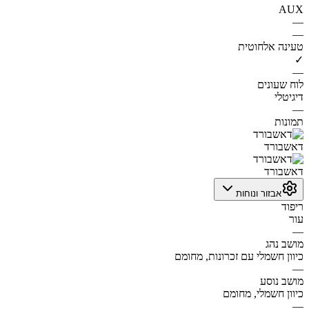
AUX
—
—
טעינה אלחוטית
✓
—
לוח שעונים
דיגיטלי
—
תמונות
דאשבורד
דאשבורד
אבזור ונוחות
ריפוד
עור
—
מושב נהג
כיוון חשמלי עם זכרונות, מחומם
—
מושב נוסע
כיוון חשמלי, מחומם
—