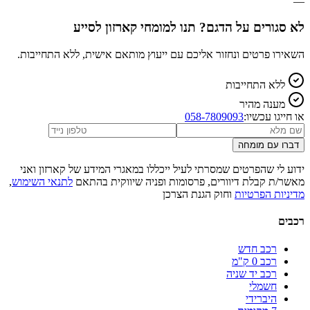
—
לא סגורים על הדגם? תנו למומחי קארזון לסייע
השאירו פרטים ונחזור אליכם עם ייעוץ מותאם אישית, ללא התחייבות.
ללא התחייבות
מענה מהיר
או חייגו עכשיו:
058-7809093
דברו עם מומחה
ידוע לי שהפרטים שמסרתי לעיל ייכללו במאגרי המידע של קארזון ואני
מאשר/ת קבלת דיוורים, פרסומות ופניה שיווקית בהתאם
לתנאי השימוש
,
מדיניות הפרטיות
וחוק הגנת הצרכן
רכבים
רכב חדש
רכב 0 ק"מ
רכב יד שניה
חשמלי
היברידי