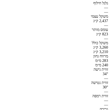
גלגל חילוף
—
—
משקל עצמי
2,437 ק״ג
—
עומס מותר
823 ק״ג
—
משקל כולל
3,260 ק״ג
3,210 ק״ג
מרווח גחון
283 מ״מ
240 מ״מ
זווית גישה
34°
—
זווית נטישה
30°
—
זווית רמפה
—
—
גרירה