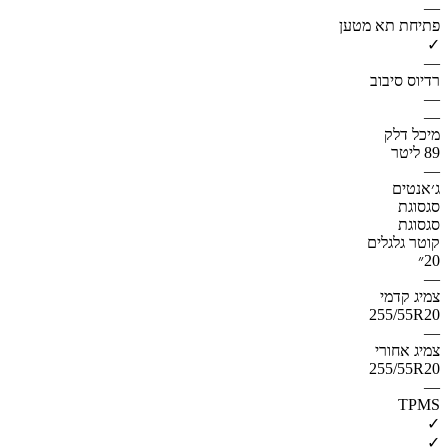
—
פתיחת תא מטען
✓
—
רדיוס סיבוב
—
—
מיכל דלק
89 ליטר
—
ג׳אנטים
סגסוגת
סגסוגת
קוטר גלגלים
20״
—
צמיג קדמי
255/55R20
—
צמיג אחורי
255/55R20
—
TPMS
✓
✓