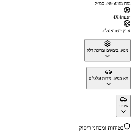
נפח מנוע
2995 סמ״ק
הנעה
4X4
ארץ ייצור
אנגליה
מנוע, ביצועים וצריכת דלק
תא מטען, מידות וגלגלים
איבזור
בטיחות ומבחני ריסוק