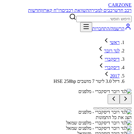
CARZONE
רכב חדש
רכבים למכירה
השוואת רכבים
דו"ח קארזון
חדשות
הרשמה/התחברות
ראשי
לנד רובר
דיסקברי
דיסקברי
2017
HSE 258hp דיזל 3.0 ליטר 7 מושבים
הצג את כל התמונות