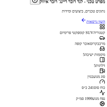
מפרט טכני
-
לנד רובר ריינג' רובר איווק
נתונים טכניים, ביצועים ומידות
השוו גרסאות
קטגוריה
SUV קומפקטי פרימיום
מרכב
קרוסאובר קופה
מקומות ישיבה
5
דלתות
5
סוג מנוע
בנזין
כוח סוס
241 כ״ס
נפח מנוע
1999 סמ״ק