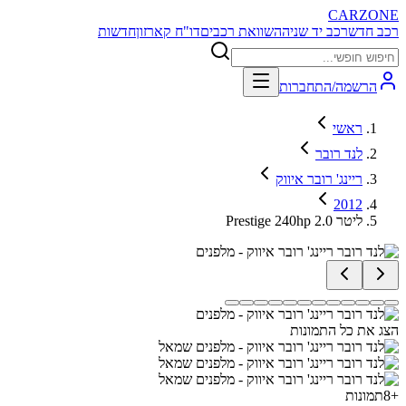
CARZONE
רכב חדש
רכב יד שניה
השוואת רכבים
דו"ח קארזון
חדשות
הרשמה/התחברות
ראשי
לנד רובר
ריינג' רובר איווק
2012
Prestige 240hp 2.0 ליטר
הצג את כל התמונות
+
8
תמונות