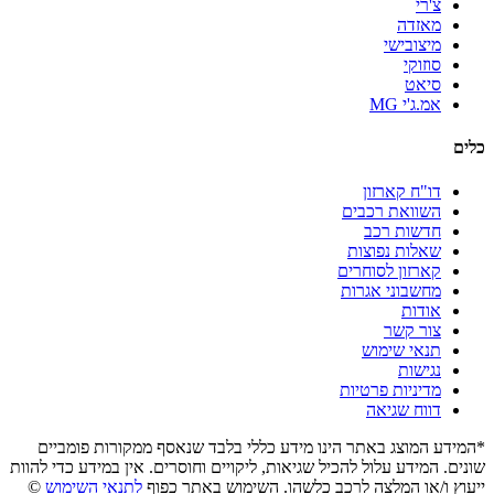
צ'רי
מאזדה
מיצובישי
סוזוקי
סיאט
אמ.ג'י MG
כלים
דו"ח קארזון
השוואת רכבים
חדשות רכב
שאלות נפוצות
קארזון לסוחרים
מחשבוני אגרות
אודות
צור קשר
תנאי שימוש
נגישות
מדיניות פרטיות
דווח שגיאה
*המידע המוצג באתר הינו מידע כללי בלבד שנאסף ממקורות פומביים
שונים. המידע עלול להכיל שגיאות, ליקויים וחוסרים. אין במידע כדי להוות
ייעוץ ו/או המלצה לרכב כלשהו. השימוש באתר כפוף
לתנאי השימוש
©