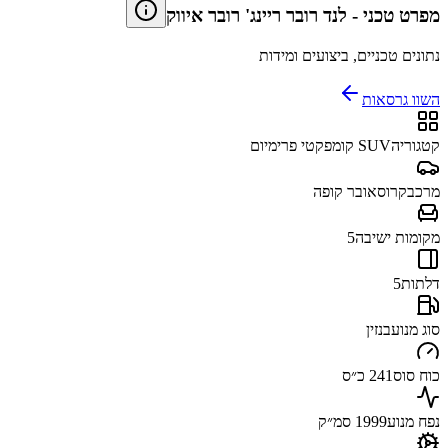
מפרט טכני
-
לנד רובר ריינג' רובר איווק
נתונים טכניים, ביצועים ומידות
השוו גרסאות
קטגוריה
SUV קומפקטי פרימיום
מרכב
קרוסאובר קופה
מקומות ישיבה
5
דלתות
5
סוג מנוע
בנזין
כוח סוס
241 כ״ס
נפח מנוע
1999 סמ״ק