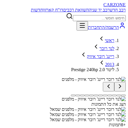
CARZONE
רכב חדש
רכב יד שניה
השוואת רכבים
דו"ח קארזון
חדשות
הרשמה/התחברות
ראשי
לנד רובר
ריינג' רובר איווק
2013
Prestige 240hp 2.0 ליטר
הצג את כל התמונות
+
8
תמונות