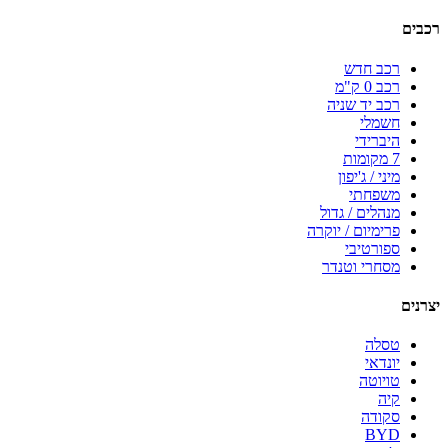
רכבים
רכב חדש
רכב 0 ק"מ
רכב יד שניה
חשמלי
היברידי
7 מקומות
מיני / ג'יפון
משפחתי
מנהלים / גדול
פרימיום / יוקרה
ספורטיבי
מסחרי וטנדר
יצרנים
טסלה
יונדאי
טויוטה
קיה
סקודה
BYD