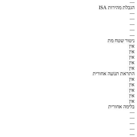
—
הגבלת מהירות ISA
—
—
—
—
—
ניטור שטח מת
אין
אין
אין
אין
אין
התראת תנועה אחורית
אין
אין
אין
אין
אין
בלימה אחורית
—
—
—
—
—