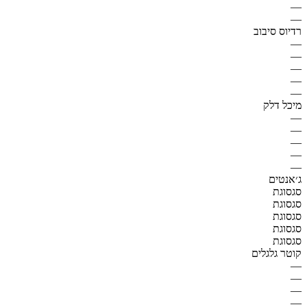
—
—
רדיוס סיבוב
—
—
—
—
—
מיכל דלק
—
—
—
—
—
ג׳אנטים
סגסוגת
סגסוגת
סגסוגת
סגסוגת
סגסוגת
קוטר גלגלים
—
—
—
—