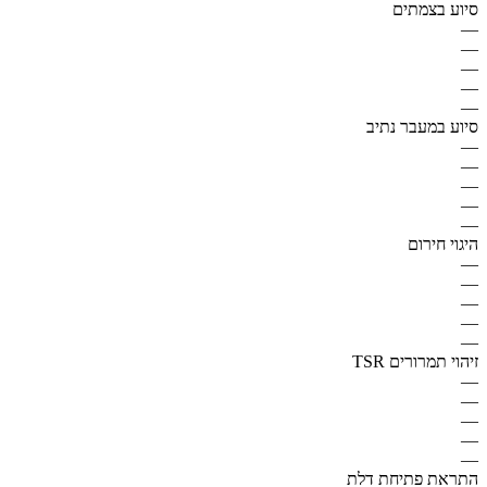
סיוע בצמתים
—
—
—
—
—
סיוע במעבר נתיב
—
—
—
—
—
היגוי חירום
—
—
—
—
—
זיהוי תמרורים TSR
—
—
—
—
—
התראת פתיחת דלת