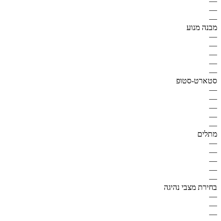
—
—
—
מבנה מנוע
—
—
—
—
—
סטארט-סטופ
—
—
—
—
—
מתלים
—
—
—
—
—
בחירת מצבי נהיגה
—
—
—