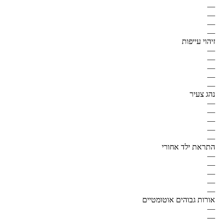
—
—
—
—
זיהוי עייפות
—
—
—
—
—
נהג צעיר
—
—
—
—
—
התראת ילד אחורי
—
—
—
—
—
אורות גבוהים אוטומטיים
—
—