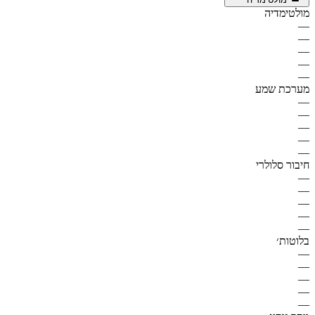
מולטימדיה
—
—
—
—
—
מערכת שמע
—
—
—
—
—
חיבור סלולרי
—
—
—
—
—
בלוטות׳
—
—
—
—
—