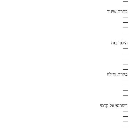
—
—
בקרת שיגור
—
—
—
—
—
הילוך כוח
—
—
—
—
—
בקרת זחילה
—
—
—
—
—
דיפרנציאל קדמי
—
—
—
—