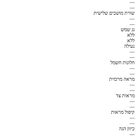
—
—
שורת מושבים שלישית
—
—
גג שמש
ללא
ללא
נעילה
—
—
חלונות חשמל
—
—
מראה מרכזית
—
—
מראות צד
—
—
קיפול מראות
—
—
כיוון הגה
—