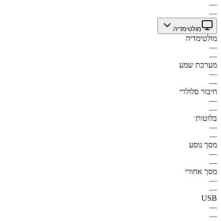
—
—
מולטימדיה
מולטימדיה
—
—
מערכת שמע
—
—
חיבור סלולרי
—
—
בלוטות׳
—
—
מסך נוסע
—
—
מסך אחורי
—
—
USB
—
—