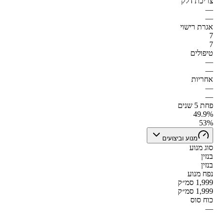
צריכת דלק
—
—
אגרת רישוי
7
7
טיפולים
—
—
אחריות
—
—
פחת 5 שנים
49.9%
53%
מנוע וביצועים
סוג מנוע
בנזין
בנזין
נפח מנוע
1,999 סמ״ק
1,999 סמ״ק
כוח סוס
—