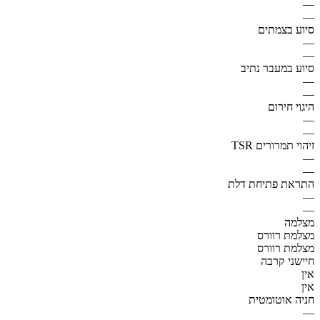
—
—
סיוע בצמתים
—
—
סיוע במעבר נתיב
—
—
היגוי חירום
—
—
זיהוי תמרורים TSR
—
—
התראת פתיחת דלת
—
—
מצלמה
מצלמת רוורס
מצלמת רוורס
חיישני קרבה
אין
אין
חניה אוטומטית
—