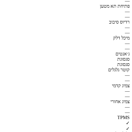
—
פתיחת תא מטען
—
—
רדיוס סיבוב
—
—
מיכל דלק
—
—
ג׳אנטים
סגסוגת
סגסוגת
קוטר גלגלים
—
—
צמיג קדמי
—
—
צמיג אחורי
—
—
TPMS
✓
✓