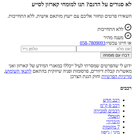
לא סגורים על הדגם? תנו למומחי קארזון לסייע
השאירו פרטים ונחזור אליכם עם ייעוץ מותאם אישית, ללא התחייבות.
ללא התחייבות
מענה מהיר
או חייגו עכשיו:
058-7809093
דברו עם מומחה
ידוע לי שהפרטים שמסרתי לעיל ייכללו במאגרי המידע של קארזון ואני
מאשר/ת קבלת דיוורים, פרסומות ופניה שיווקית בהתאם
לתנאי השימוש
,
מדיניות הפרטיות
וחוק הגנת הצרכן
רכבים
רכב חדש
רכב 0 ק"מ
רכבים למכירה
חשמלי
היברידי
7 מקומות
מיני / ג'יפון