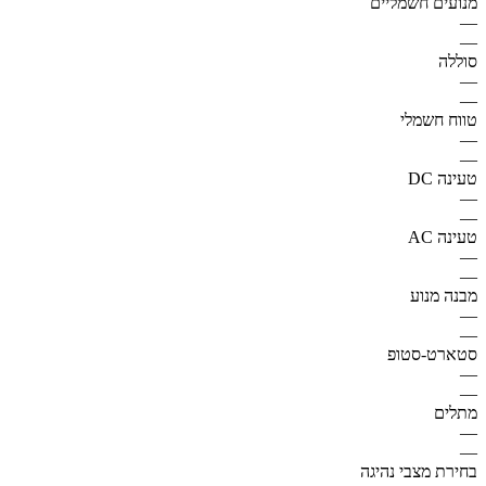
מנועים חשמליים
—
—
סוללה
—
—
טווח חשמלי
—
—
טעינה DC
—
—
טעינה AC
—
—
מבנה מנוע
—
—
סטארט-סטופ
—
—
מתלים
—
—
בחירת מצבי נהיגה