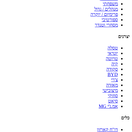
משפחתי
מנהלים / גדול
פרימיום / יוקרה
ספורטיבי
מסחרי וטנדר
יצרנים
טסלה
יונדאי
טויוטה
קיה
סקודה
BYD
צ'רי
מאזדה
מיצובישי
סוזוקי
סיאט
אמ.ג'י MG
כלים
דו"ח קארזון