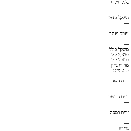
גלגל חילוף
—
—
משקל עצמי
—
—
עומס מותר
—
—
משקל כולל
2,350 ק״ג
2,410 ק״ג
מרווח גחון
215 מ״מ
—
זווית גישה
—
—
זווית נטישה
—
—
זווית רמפה
—
—
גרירה