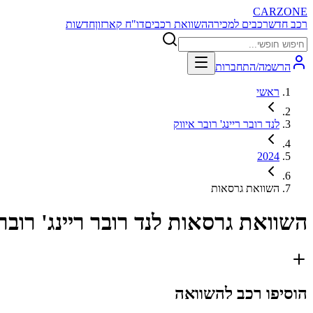
CARZONE
רכב חדש
רכבים למכירה
השוואת רכבים
דו"ח קארזון
חדשות
הרשמה/התחברות
ראשי
לנד רובר ריינג' רובר איווק
2024
השוואת גרסאות
השוואת גרסאות
לנד רובר ריינג' רובר אי
הוסיפו רכב להשוואה