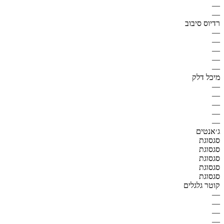
—
—
רדיוס סיבוב
—
—
—
—
—
מיכל דלק
—
—
—
—
—
ג׳אנטים
סגסוגת
סגסוגת
סגסוגת
סגסוגת
סגסוגת
קוטר גלגלים
—
—
—
—