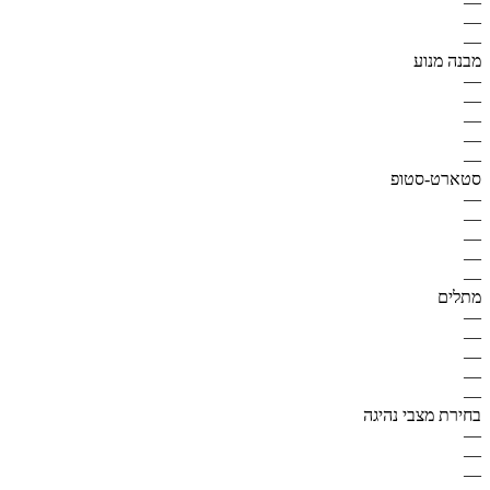
—
—
—
מבנה מנוע
—
—
—
—
—
סטארט-סטופ
—
—
—
—
—
מתלים
—
—
—
—
—
בחירת מצבי נהיגה
—
—
—