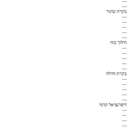
—
—
בקרת שיגור
—
—
—
—
—
הילוך כוח
—
—
—
—
—
בקרת זחילה
—
—
—
—
—
דיפרנציאל קדמי
—
—
—
—