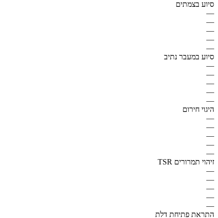
סיוע בצמתים
—
—
—
—
—
סיוע במעבר נתיב
—
—
—
—
—
היגוי חירום
—
—
—
—
—
זיהוי תמרורים TSR
—
—
—
—
—
התראת פתיחת דלת