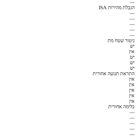
—
הגבלת מהירות ISA
—
—
—
—
—
ניטור שטח מת
יש
אין
יש
יש
יש
התראת תנועה אחורית
אין
אין
אין
אין
אין
בלימה אחורית
—
—
—
—
—