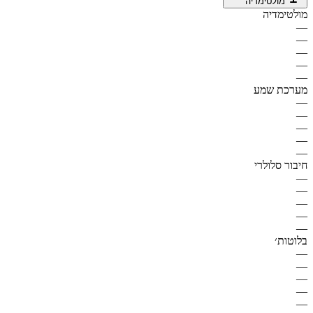
מולטימדיה
מולטימדיה
—
—
—
—
—
מערכת שמע
—
—
—
—
—
חיבור סלולרי
—
—
—
—
—
בלוטות׳
—
—
—
—
—