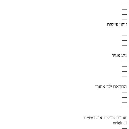
—
—
—
—
זיהוי עייפות
—
—
—
—
—
נהג צעיר
—
—
—
—
—
התראת ילד אחורי
—
—
—
—
—
אורות גבוהים אוטומטיים
original
—