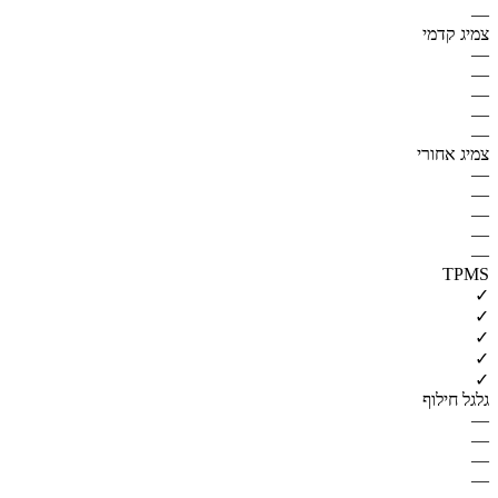
—
צמיג קדמי
—
—
—
—
—
צמיג אחורי
—
—
—
—
—
TPMS
✓
✓
✓
✓
✓
גלגל חילוף
—
—
—
—