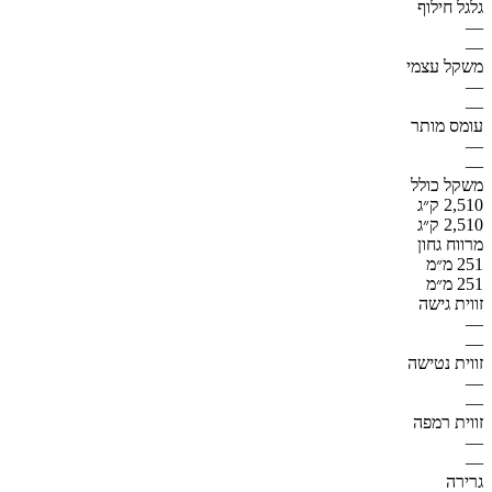
גלגל חילוף
—
—
משקל עצמי
—
—
עומס מותר
—
—
משקל כולל
2,510 ק״ג
2,510 ק״ג
מרווח גחון
251 מ״מ
251 מ״מ
זווית גישה
—
—
זווית נטישה
—
—
זווית רמפה
—
—
גרירה