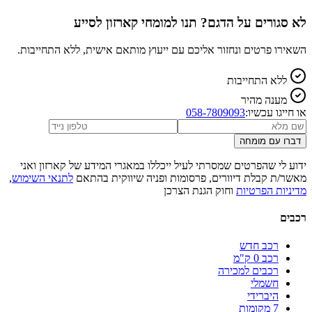
לא סגורים על הדגם? תנו למומחי קארזון לסייע
השאירו פרטים ונחזור אליכם עם ייעוץ מותאם אישית, ללא התחייבות.
ללא התחייבות
מענה מהיר
או חייגו עכשיו:
058-7809093
דברו עם מומחה
ידוע לי שהפרטים שמסרתי לעיל ייכללו במאגרי המידע של קארזון ואני
מאשר/ת קבלת דיוורים, פרסומות ופניה שיווקית בהתאם
לתנאי השימוש
,
מדיניות הפרטיות
וחוק הגנת הצרכן
רכבים
רכב חדש
רכב 0 ק"מ
רכבים למכירה
חשמלי
היברידי
7 מקומות