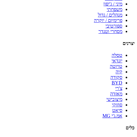
מיני / ג'יפון
משפחתי
מנהלים / גדול
פרימיום / יוקרה
ספורטיבי
מסחרי וטנדר
יצרנים
טסלה
יונדאי
טויוטה
קיה
סקודה
BYD
צ'רי
מאזדה
מיצובישי
סוזוקי
סיאט
אמ.ג'י MG
כלים