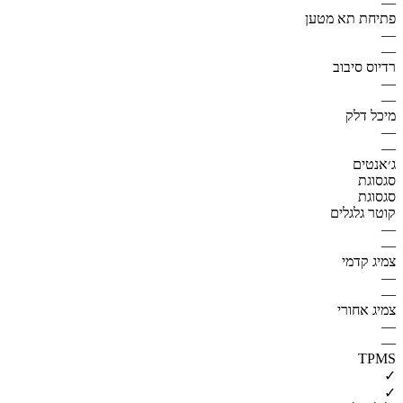
—
פתיחת תא מטען
—
—
רדיוס סיבוב
—
—
מיכל דלק
—
—
ג׳אנטים
סגסוגת
סגסוגת
קוטר גלגלים
—
—
צמיג קדמי
—
—
צמיג אחורי
—
—
TPMS
✓
✓