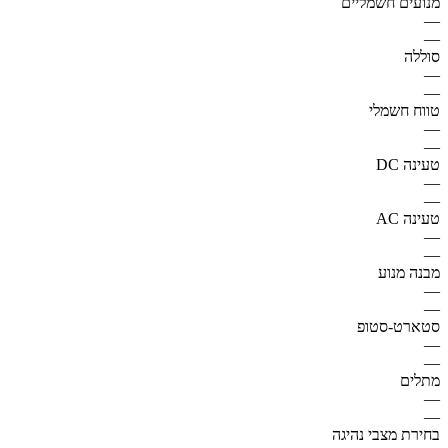
מנועים חשמליים
—
—
סוללה
—
—
טווח חשמלי
—
—
טעינה DC
—
—
טעינה AC
—
—
מבנה מנוע
—
—
סטארט-סטופ
—
—
מתלים
—
—
בחירת מצבי נהיגה