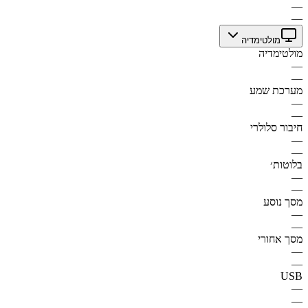
—
—
מולטימדיה
מולטימדיה
—
—
מערכת שמע
—
—
חיבור סלולרי
—
—
בלוטות׳
—
—
מסך נוסע
—
—
מסך אחורי
—
—
USB
—
—