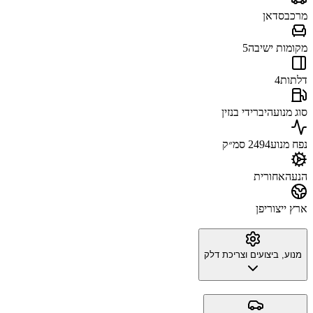
מרכב
סדאן
מקומות ישיבה
5
דלתות
4
סוג מנוע
היברידי בנזין
נפח מנוע
2494 סמ״ק
הנעה
אחורית
ארץ ייצור
יפן
מנוע, ביצועים וצריכת דלק