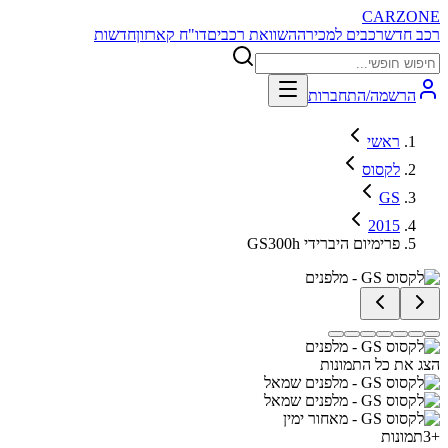
CARZONE
רכב חדש
רכבים למכירה
השוואת רכבים
דו"ח קארזון
חדשות
הרשמה/התחברות
ראשי
לקסוס
GS
2015
GS300h פרימיום היברידי
הצג את כל התמונות
+
3
תמונות