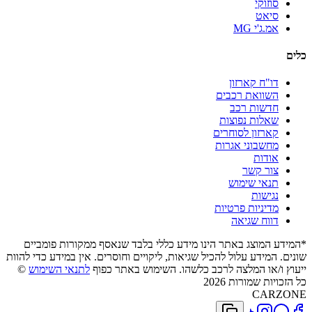
סוזוקי
סיאט
אמ.ג'י MG
כלים
דו"ח קארזון
השוואת רכבים
חדשות רכב
שאלות נפוצות
קארזון לסוחרים
מחשבוני אגרות
אודות
צור קשר
תנאי שימוש
נגישות
מדיניות פרטיות
דווח שגיאה
*המידע המוצג באתר הינו מידע כללי בלבד שנאסף ממקורות פומביים
שונים. המידע עלול להכיל שגיאות, ליקויים וחוסרים. אין במידע כדי להוות
ייעוץ ו/או המלצה לרכב כלשהו. השימוש באתר כפוף
לתנאי השימוש
©
כל הזכויות שמורות 2026
CARZONE