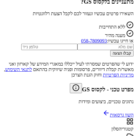
מתעניינים ב
לקסוס GS
?
השאירו פרטים עכשיו ונעזור לכם לקבל הצעת רלוונטיות
ללא התחייבות
מענה מהיר
או חייגו עכשיו:
058-7809093
קבלו הצעה
ידוע לי שהפרטים שמסרתי לעיל ייכללו במאגרי המידע של קארזון ואני
מאשר/ת קבלת דיוורים, פרסומות ופניה שיווקית בהתאם
לתנאי השימוש
,
מדיניות הפרטיות
וחוק הגנת הצרכן
מפרט טכני
-
לקסוס GS
נתונים טכניים, ביצועים ומידות
השוו גרסאות
קטגוריה
סלון