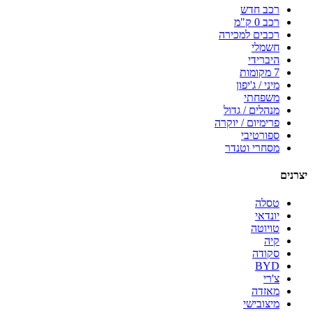
רכב חדש
רכב 0 ק"מ
רכבים למכירה
חשמלי
היברידי
7 מקומות
מיני / ג'יפון
משפחתי
מנהלים / גדול
פרימיום / יוקרה
ספורטיבי
מסחרי וטנדר
יצרנים
טסלה
יונדאי
טויוטה
קיה
סקודה
BYD
צ'רי
מאזדה
מיצובישי