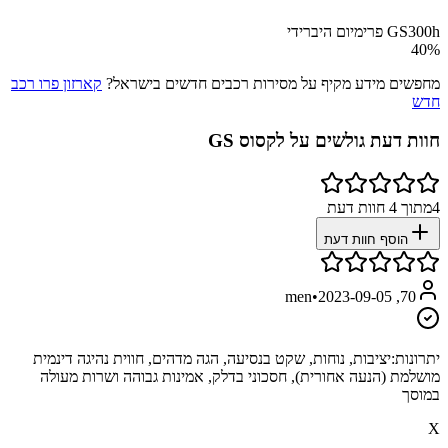
GS300h פרימיום היברידי
40
%
מחפשים מידע מקיף על מסירות רכבים חדשים בישראל?
קארזון פרו רכב
חדש
חוות דעת גולשים על
לקסוס GS
4
מתוך
4
חוות דעת
הוסף חוות דעת
•
2023-09-05
70, men
יתרונות:
יציבות, נוחות, שקט בנסיעה, הגה מדהים, חווית נהיגה דינמית
מושלמת (הנעה אחורית), חסכוני בדלק, אמינות גבוהה ושרות מעולה
במוסך
X