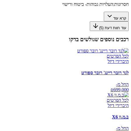
חסרונות:
העלויות גבוהות- ביטוח ורישוי
קרא עוד
עוד חוות דעת (
5
)
רכבים נוספים שגולשים בדקו
לכל הפרטים
היברידי דיזל
לנד רובר ריינג' רובר ספורט
החל מ-
₪
699,000
לכל הפרטים
היברידי דיזל
ב.מ.וו X6
החל מ-