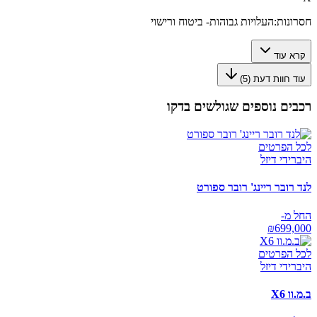
חסרונות:
העלויות גבוהות- ביטוח ורישוי
קרא עוד
עוד חוות דעת (
5
)
רכבים נוספים שגולשים בדקו
לכל הפרטים
היברידי דיזל
לנד רובר ריינג' רובר ספורט
החל מ-
₪
699,000
לכל הפרטים
היברידי דיזל
ב.מ.וו X6