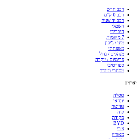
רכב חדש
רכב 0 ק"מ
רכב יד שניה
חשמלי
היברידי
7 מקומות
מיני / ג'יפון
משפחתי
מנהלים / גדול
פרימיום / יוקרה
ספורטיבי
מסחרי וטנדר
יצרנים
טסלה
יונדאי
טויוטה
קיה
סקודה
BYD
צ'רי
מאזדה