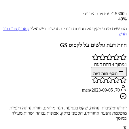
GS300h פרימיום היברידי
40
%
מחפשים מידע מקיף על מסירות רכבים חדשים בישראל?
קארזון פרו רכב
חדש
חוות דעת גולשים על
לקסוס GS
4
מתוך
4
חוות דעת
הוסף חוות דעת
•
2023-09-05
70, men
יתרונות:
יציבות, נוחות, שקט בנסיעה, הגה מדהים, חווית נהיגה דינמית
מושלמת (הנעה אחורית), חסכוני בדלק, אמינות גבוהה ושרות מעולה
במוסך
X