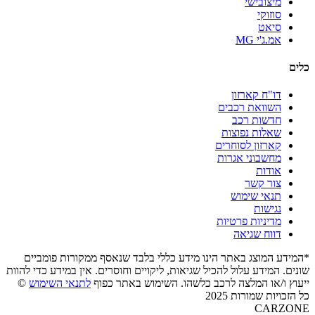
מיצובישי
סוזוקי
סיאט
אמ.ג'י MG
כלים
דו"ח קארזון
השוואת רכבים
חדשות רכב
שאלות נפוצות
קארזון לסוחרים
מחשבוני אגרות
אודות
צור קשר
תנאי שימוש
נגישות
מדיניות פרטיות
דווח שגיאה
*המידע המוצג באתר הינו מידע כללי בלבד שנאסף ממקורות פומביים
שונים. המידע עלול להכיל שגיאות, ליקויים וחוסרים. אין במידע כדי להוות
ייעוץ ו/או המלצה לרכב כלשהו. השימוש באתר כפוף
לתנאי השימוש
©
כל הזכויות שמורות 2025
CARZONE