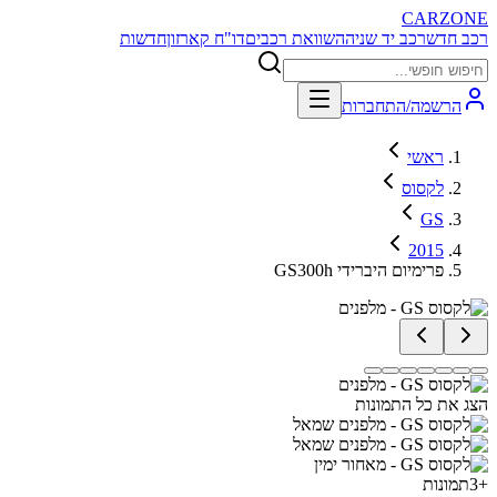
CARZONE
רכב חדש
רכב יד שניה
השוואת רכבים
דו"ח קארזון
חדשות
הרשמה/התחברות
ראשי
לקסוס
GS
2015
GS300h פרימיום היברידי
הצג את כל התמונות
+
3
תמונות