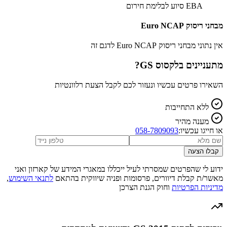
EBA סיוע לבלימת חירום
מבחני ריסוק Euro NCAP
אין נתוני מבחני ריסוק Euro NCAP לדגם זה
מתעניינים ב
לקסוס GS
?
השאירו פרטים עכשיו ונעזור לכם לקבל הצעת רלוונטיות
ללא התחייבות
מענה מהיר
או חייגו עכשיו:
058-7809093
קבלו הצעה
ידוע לי שהפרטים שמסרתי לעיל ייכללו במאגרי המידע של קארזון ואני
מאשר/ת קבלת דיוורים, פרסומות ופניה שיווקית בהתאם
לתנאי השימוש
,
מדיניות הפרטיות
וחוק הגנת הצרכן