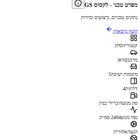
מפרט טכני
-
לקסוס GS
נתונים טכניים, ביצועים ומידות
השוו גרסאות
קטגוריה
סלון
מרכב
סדאן
מקומות ישיבה
5
דלתות
4
סוג מנוע
היברידי בנזין
נפח מנוע
2494 סמ״ק
הנעה
אחורית