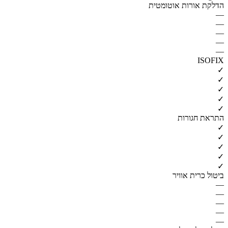
הדלקת אורות אוטומטית
—
—
—
—
—
ISOFIX
✓
✓
✓
✓
✓
התראת חגורות
✓
✓
✓
✓
✓
ביטול כרית אוויר
—
—
—
—
—