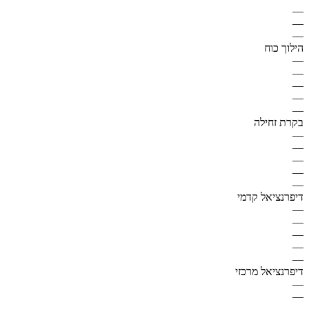
—
—
—
הילוך כוח
—
—
—
—
—
בקרת זחילה
—
—
—
—
—
דיפרנציאל קדמי
—
—
—
—
—
דיפרנציאל מרכזי
—
—
—