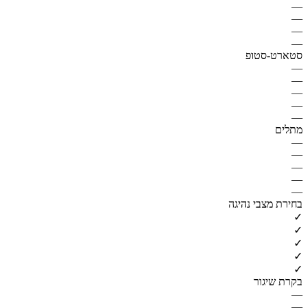
—
—
—
—
סטארט-סטופ
—
—
—
—
—
מתלים
—
—
—
—
—
בחירת מצבי נהיגה
✓
✓
✓
✓
✓
בקרת שיגור
—
—