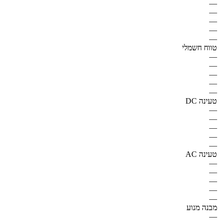
—
—
—
—
—
טווח חשמלי
—
—
—
—
—
טעינה DC
—
—
—
—
—
טעינה AC
—
—
—
—
—
מבנה מנוע
—