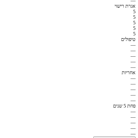
—
אגרת רישוי
5
5
5
5
5
טיפולים
—
—
—
—
—
אחריות
—
—
—
—
—
פחת 5 שנים
—
—
—
—
—