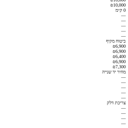
₪10,000
0 ק״מ
—
—
—
—
—
ביטוח מקיף
₪6,900
₪6,900
₪6,400
₪6,900
₪7,300
מחיר יד שנייה
—
—
—
—
—
צריכת דלק
—
—
—
—