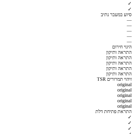
✓
✓
סיוע במעבר נתיב
—
—
—
—
—
היגוי חירום
התראה ותיקון
התראה ותיקון
התראה ותיקון
התראה ותיקון
התראה ותיקון
זיהוי תמרורים TSR
original
original
original
original
original
התראת פתיחת דלת
✓
✓
✓