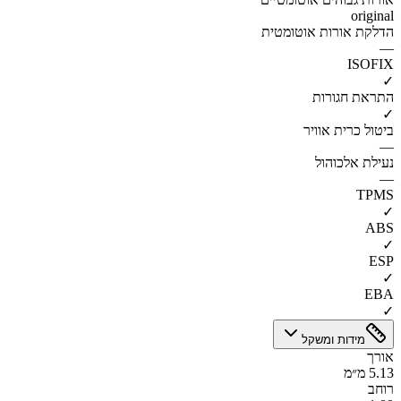
original
הדלקת אורות אוטומטית
—
ISOFIX
✓
התראת חגורות
✓
ביטול כרית אוויר
—
נעילת אלכוהול
—
TPMS
✓
ABS
✓
ESP
✓
EBA
✓
מידות ומשקל
אורך
5.13 מ״מ
רוחב