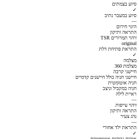
סיוע בצמתים
✓
סיוע במעבר נתיב
—
היגוי חירום
התראה ותיקון
זיהוי תמרורים TSR
original
התראת פתיחת דלת
✓
מצלמה
מצלמת 360
חיישני קרבה
חיישני חניה כולל חיישנים קדמיים
חניה אוטומטית
חניה במקביל וניצב
ראיית לילה
—
זיהוי עייפות
התראה ותיקון
נהג צעיר
—
התראת ילד אחורי
✓
אורות גבוהים אוטומטיים