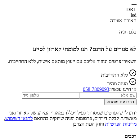
—
DRL
led
תאורת אווירה
—
בלם חניה
—
לא סגורים על הדגם? תנו למומחי קארזון לסייע
השאירו פרטים ונחזור אליכם עם ייעוץ מותאם אישית, ללא התחייבות.
ללא התחייבות
מענה מהיר
או חייגו עכשיו:
058-7809093
דברו עם מומחה
ידוע לי שהפרטים שמסרתי לעיל ייכללו במאגרי המידע של קארזון ואני
מאשר/ת קבלת דיוורים, פרסומות ופניה שיווקית בהתאם
לתנאי השימוש
,
מדיניות הפרטיות
וחוק הגנת הצרכן
רכבים