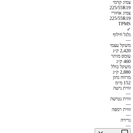
צמיג קדמי
225/55R19
צמיג אחורי
225/55R19
TPMS
✓
גלגל חילוף
—
משקל עצמי
2,420 ק״ג
עומס מותר
460 ק״ג
משקל כולל
2,880 ק״ג
מרווח גחון
152 מ״מ
זווית גישה
—
זווית נטישה
—
זווית רמפה
—
גרירה
—