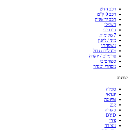
רכב חדש
רכב 0 ק"מ
רכב יד שניה
חשמלי
היברידי
7 מקומות
מיני / ג'יפון
משפחתי
מנהלים / גדול
פרימיום / יוקרה
ספורטיבי
מסחרי וטנדר
יצרנים
טסלה
יונדאי
טויוטה
קיה
סקודה
BYD
צ'רי
מאזדה