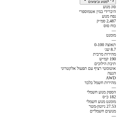
מנוע וביצועים
סוג מנוע
היברידי בנזין אטמוספרי
נפח מנוע
2,487 סמ״ק
כוח סוס
—
מומנט
—
תאוצה 0-100
8.7 שנ׳
מהירות מרבית
190 קמ״ש
תיבת הילוכים
אוטומטי רציף עם תפעול אלקטרוני
הנעה
AWD
מהירות חשמל בלבד
—
הספק מנוע חשמלי
182 כ״ס
מומנט מנוע חשמלי
27.53 ניוטון-מטר
מנועים חשמליים
—