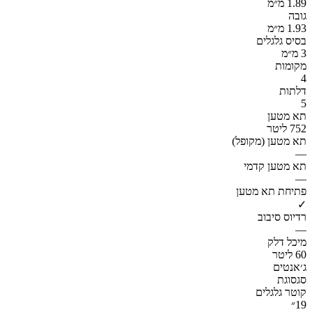
1.89 מ״מ
גובה
1.93 מ״מ
בסיס גלגלים
3 מ״מ
מקומות
4
דלתות
5
תא מטען
752 ליטר
תא מטען (מקופל)
—
תא מטען קדמי
—
פתיחת תא מטען
✓
רדיוס סיבוב
—
מיכל דלק
60 ליטר
ג׳אנטים
סגסוגת
קוטר גלגלים
19״