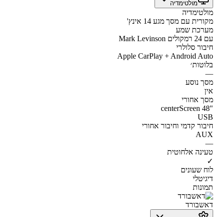
מולטימדיה
מולטימדיה
מקורית עם מסך מגע 14 אינץ'
מערכת שמע
Mark Levinson עם 24 רמקולים
חיבור סלולרי
Apple CarPlay + Android Auto
בלוטות׳
—
מסך נוסע
אין
מסך אחורי
centerScreen 48"
USB
חיבור קדמי וחיבור אחורי
AUX
—
טעינה אלחוטית
✓
לוח שעונים
דיגיטלי
תמונות
דאשבורד