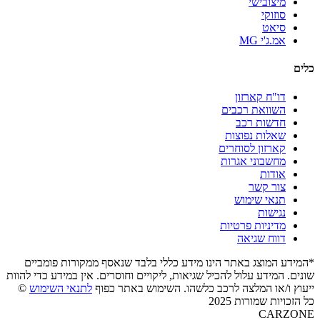
מיצובישי
סוזוקי
סיאט
אמ.ג'י MG
כלים
דו"ח קארזון
השוואת רכבים
חדשות רכב
שאלות נפוצות
קארזון לסוחרים
מחשבוני אגרות
אודות
צור קשר
תנאי שימוש
נגישות
מדיניות פרטיות
דווח שגיאה
*המידע המוצג באתר הינו מידע כללי בלבד שנאסף ממקורות פומביים
שונים. המידע עלול להכיל שגיאות, ליקויים וחוסרים. אין במידע כדי להוות
ייעוץ ו/או המלצה לרכב כלשהו. השימוש באתר כפוף
לתנאי השימוש
©
כל הזכויות שמורות 2025
CARZONE