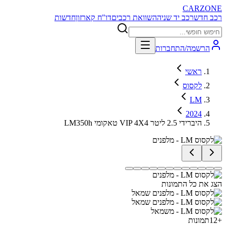
CARZONE
רכב חדש
רכב יד שניה
השוואת רכבים
דו"ח קארזון
חדשות
הרשמה/התחברות
ראשי
לקסוס
LM
2024
LM350h טאקומי VIP 4X4 היברידי 2.5 ליטר
הצג את כל התמונות
+
12
תמונות