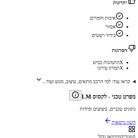
יתרונות
איכות חומרים
אבזור
בידוד רעשים
חסרונות
X
התנהגות כביש
X
תמרון עירוני
קראו עוד: למי הרכב מתאים, עיצוב, מנוע ועוד...
מפרט טכני
-
לקסוס LM
נתונים טכניים, ביצועים ומידות
השוו גרסאות
קטגוריה
מיניוואן גדול