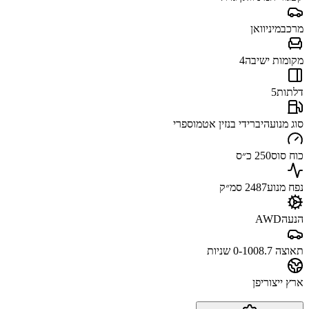
מרכב
מיניוואן
מקומות ישיבה
4
דלתות
5
סוג מנוע
היברידי בנזין אטמוספרי
כוח סוס
250 כ״ס
נפח מנוע
2487 סמ״ק
הנעה
AWD
תאוצה 0-100
8.7 שניות
ארץ ייצור
יפן