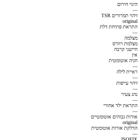
היגוי חירום
—
זיהוי תמרורים TSR
original
התראת פתיחת דלת
—
מצלמה
מצלמת רוורס
חיישני קרבה
אין
חניה אוטומטית
—
ראיית לילה
—
זיהוי עייפות
—
נהג צעיר
—
התראת ילד אחורי
—
אורות גבוהים אוטומטיים
original
הדלקת אורות אוטומטית
—
ISOFIX