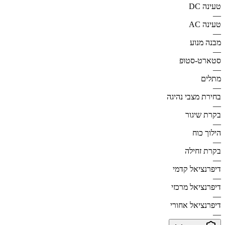
טעינה DC
—
טעינה AC
—
מבנה מנוע
—
סטארט-סטופ
—
מתלים
—
בחירת מצבי נהיגה
—
בקרת שיגור
—
הילוך כוח
—
בקרת זחילה
—
דיפרנציאל קדמי
—
דיפרנציאל מרכזי
—
דיפרנציאל אחורי
—