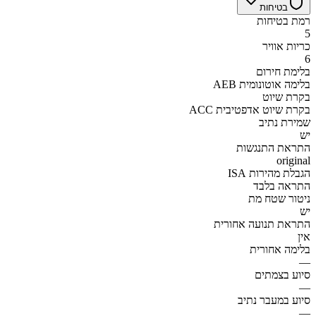
בטיחות
רמת בטיחות
5
כריות אוויר
6
בלימת חירום
AEB בלימה אוטונומית
בקרת שיוט
ACC בקרת שיוט אדפטיבית
שמירת נתיב
יש
התראת התנגשות
original
הגבלת מהירות ISA
התראה בלבד
ניטור שטח מת
יש
התראת תנועה אחורית
אין
בלימה אחורית
—
סיוע בצמתים
—
סיוע במעבר נתיב
—