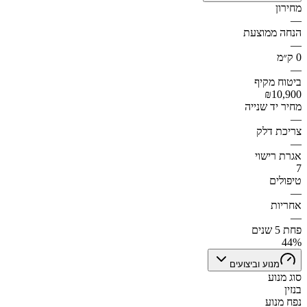
מחירון
—
הנחה ממוצעת
—
0 ק״מ
—
ביטוח מקיף
₪10,900
מחיר יד שנייה
—
צריכת דלק
—
אגרת רישוי
7
טיפולים
—
אחריות
—
פחת 5 שנים
44%
מנוע וביצועים
סוג מנוע
בנזין
נפח מנוע