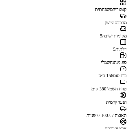
קטגוריה
משפחתית
מרכב
סטיישן
מקומות ישיבה
5
דלתות
5
סוג מנוע
חשמלי
כוח סוס
156 כ״ס
טווח חשמלי
380 ק״מ
הנעה
קדמית
תאוצה 0-100
7.7 שניות
ארץ ייצור
סין