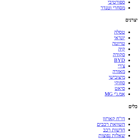
ספורטיבי
מסחרי וטנדר
יצרנים
טסלה
יונדאי
טויוטה
קיה
סקודה
BYD
צ'רי
מאזדה
מיצובישי
סוזוקי
סיאט
אמ.ג'י MG
כלים
דו"ח קארזון
השוואת רכבים
חדשות רכב
שאלות נפוצות