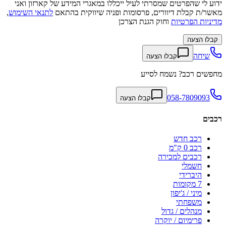
ידוע לי שהפרטים שמסרתי לעיל ייכללו במאגרי המידע של קארזון ואני
מאשר/ת קבלת דיוורים, פרסומות ופניה שיווקית בהתאם
לתנאי השימוש
,
מדיניות הפרטיות
וחוק הגנת הצרכן
קבלו הצעה
שיחה
קבלו הצעה
מחפשים רכב? נשמח לסייע
058-7809093
קבלו הצעה
רכבים
רכב חדש
רכב 0 ק"מ
רכבים למכירה
חשמלי
היברידי
7 מקומות
מיני / ג'יפון
משפחתי
מנהלים / גדול
פרימיום / יוקרה