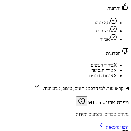
יתרונות
תא מטען
ביצועים
אבזור
חסרונות
X
בידוד רעשים
X
טווח הנסיעה
X
איכות חומרים
קראו עוד: למי הרכב מתאים, עיצוב, מנוע ועוד...
מפרט טכני
-
MG 5
נתונים טכניים, ביצועים ומידות
השוו גרסאות