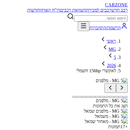
CARZONE
רכב חדש
רכבים למכירה
השוואת רכבים
דו"ח קארזון
חדשות
הרשמה/התחברות
ראשי
MG
5
2026
לאקשרי 156hp חשמלי
הצג את כל התמונות
+
17
תמונות