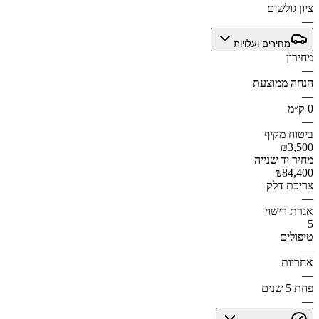
ציון גולשים
—
מחירים ועלויות
מחירון
—
הנחה ממוצעת
—
0 ק״מ
—
ביטוח מקיף
₪3,500
מחיר יד שנייה
₪84,400
צריכת דלק
—
אגרת רישוי
5
טיפולים
—
אחריות
—
פחת 5 שנים
—