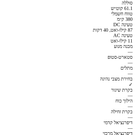
סוללה
61.1 קוט״ש
טווח חשמלי
380 ק״מ
טעינה DC
87 קילו-ואט, 40 דקות
טעינה AC
11 קילו-ואט
מבנה מנוע
—
סטארט-סטופ
—
מתלים
—
בחירת מצבי נהיגה
✓
בקרת שיגור
—
הילוך כוח
—
בקרת זחילה
—
דיפרנציאל קדמי
—
דיפרנציאל מרכזי