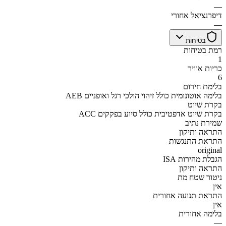
—
דיפרנציאל אחורי
—
בטיחות
רמת בטיחות
1
כריות אוויר
6
בלימת חירום
AEB בלימה אוטונומית כולל זיהוי הולכי רגל ואופניים
בקרת שיוט
ACC בקרת שיוט אדפטיבית כולל סיוע בפקקים
שמירת נתיב
התראה ותיקון
התראת התנגשות
original
הגבלת מהירות ISA
התראה ותיקון
ניטור שטח מת
אין
התראת תנועה אחורית
אין
בלימה אחורית
—