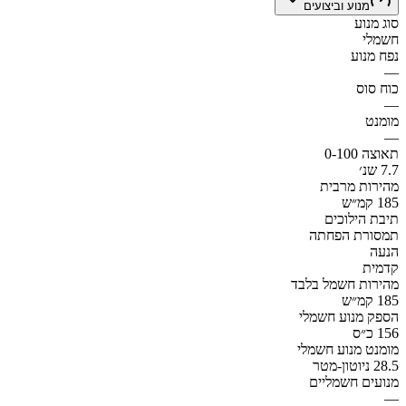
מנוע וביצועים
סוג מנוע
חשמלי
נפח מנוע
—
כוח סוס
—
מומנט
—
תאוצה 0-100
7.7 שנ׳
מהירות מרבית
185 קמ״ש
תיבת הילוכים
תמסורת הפחתה
הנעה
קדמית
מהירות חשמל בלבד
185 קמ״ש
הספק מנוע חשמלי
156 כ״ס
מומנט מנוע חשמלי
28.5 ניוטון-מטר
מנועים חשמליים
—