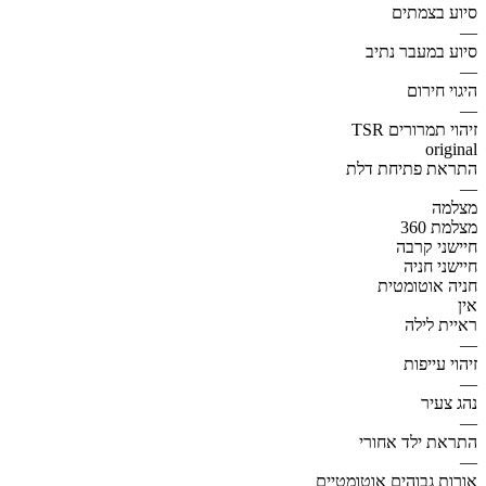
סיוע בצמתים
—
סיוע במעבר נתיב
—
היגוי חירום
—
זיהוי תמרורים TSR
original
התראת פתיחת דלת
—
מצלמה
מצלמת 360
חיישני קרבה
חיישני חניה
חניה אוטומטית
אין
ראיית לילה
—
זיהוי עייפות
—
נהג צעיר
—
התראת ילד אחורי
—
אורות גבוהים אוטומטיים