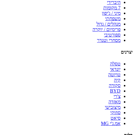
היברידי
7 מקומות
מיני / ג'יפון
משפחתי
מנהלים / גדול
פרימיום / יוקרה
ספורטיבי
מסחרי וטנדר
יצרנים
טסלה
יונדאי
טויוטה
קיה
סקודה
BYD
צ'רי
מאזדה
מיצובישי
סוזוקי
סיאט
אמ.ג'י MG