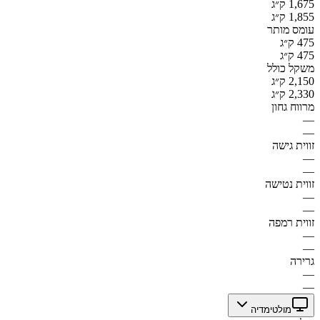
1,675 ק״ג
1,855 ק״ג
עומס מותר
475 ק״ג
475 ק״ג
משקל כולל
2,150 ק״ג
2,330 ק״ג
מרווח גחון
—
—
זווית גישה
—
—
זווית נטישה
—
—
זווית רמפה
—
—
גרירה
—
—
מולטימדיה