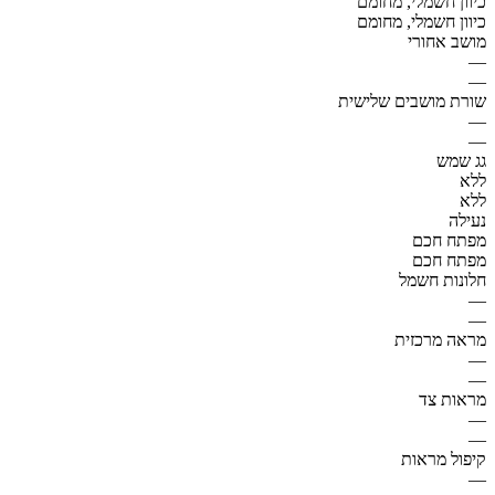
כיוון חשמלי, מחומם
כיוון חשמלי, מחומם
מושב אחורי
—
—
שורת מושבים שלישית
—
—
גג שמש
ללא
ללא
נעילה
מפתח חכם
מפתח חכם
חלונות חשמל
—
—
מראה מרכזית
—
—
מראות צד
—
—
קיפול מראות
—