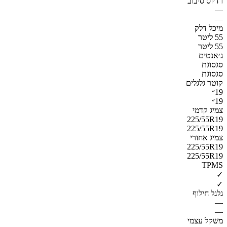
רדיוס סיבוב
—
—
מיכל דלק
55 ליטר
55 ליטר
ג׳אנטים
סגסוגת
סגסוגת
קוטר גלגלים
19״
19״
צמיג קדמי
225/55R19
225/55R19
צמיג אחורי
225/55R19
225/55R19
TPMS
✓
✓
גלגל חילוף
—
—
משקל עצמי