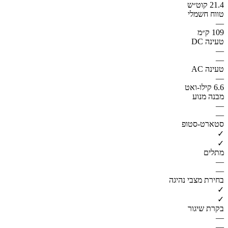
21.4 קוט״ש
טווח חשמלי
—
109 ק״מ
טעינה DC
—
—
טעינה AC
—
6.6 קילו-ואט
מבנה מנוע
—
—
סטארט-סטופ
✓
✓
מתלים
—
—
בחירת מצבי נהיגה
✓
✓
בקרת שיגור
—
—