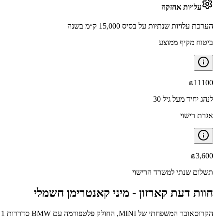
עלויות אחזקה
הערכת עלויות שנתיות על בסיס 15,000 ק״מ בשנה
ביטוח מקיף ממוצע
₪
11100
לנהג יחיד מעל גיל 30
אגרת רישוי
₪
3,600
תשלום שנתי למשרד הרישוי
חוות דעת קארזון -
מיני קאנטרימן חשמלי
הקרוסאובר המשפחתי של MINI, החולק פלטפורמה עם BMW סדררות 1 ו-2. הקאנטרימן הוא הגדול והשימושי ביותר, וממוקם מעל ההאצ’בק של קופר, ומיועד למי שרוצה את חוויית MINI בתצורה שתתאים למשפחה