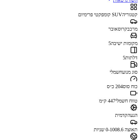
השוו גרסאות
קטגוריה
SUV קומפקטי פרימיום
מרכב
קרוסאובר
מקומות ישיבה
5
דלתות
5
סוג מנוע
חשמלי
כוח סוס
204 כ״ס
טווח חשמלי
447 ק״מ
הנעה
קדמית
תאוצה 0-100
8.6 שניות