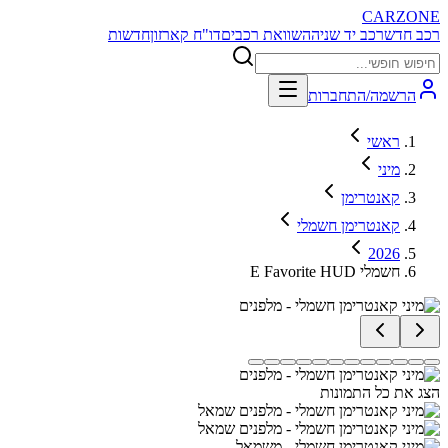
CARZONE
רכב חדש
רכב יד שניה
השוואת רכבים
דו"ח קארזון
חדשות
הרשמה/התחברות
ראשי
מיני
קאנטרימן
קאנטרימן חשמלי
2026
E Favorite HUD חשמלי
הצג את כל התמונות