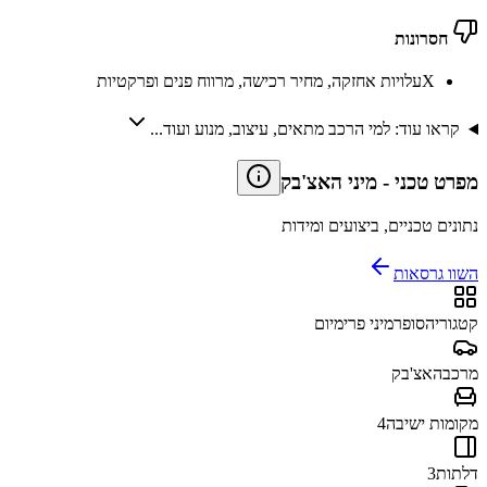
חסרונות
X
עלויות אחזקה, מחיר רכישה, מרווח פנים ופרקטיות
קראו עוד: למי הרכב מתאים, עיצוב, מנוע ועוד...
מפרט טכני
-
מיני האצ'בק
נתונים טכניים, ביצועים ומידות
השוו גרסאות
קטגוריה
סופרמיני פרימיום
מרכב
האצ'בק
מקומות ישיבה
4
דלתות
3