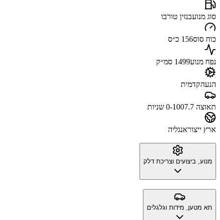
סוג מנוע
בנזין טורבו
כוח סוס
156 כ״ס
נפח מנוע
1499 סמ״ק
הנעה
קדמית
תאוצה 0-100
7.7 שניות
ארץ ייצור
אנגליה
מנוע, ביצועים וצריכת דלק
תא מטען, מידות וגלגלים