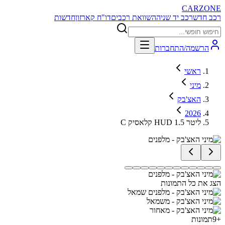
CARZONE
רכב חדש
רכב יד שניה
השוואת רכבים
דו"ח קארזון
חדשות
הרשמה/התחברות
ראשי
מיני
האצ'בק
2026
C קלאסיק HUD 1.5 ליטר
הצג את כל התמונות
+
9
תמונות