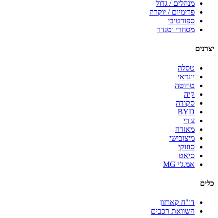
מנהלים / גדול
פרימיום / יוקרה
ספורטיבי
מסחרי וטנדר
יצרנים
טסלה
יונדאי
טויוטה
קיה
סקודה
BYD
צ'רי
מאזדה
מיצובישי
סוזוקי
סיאט
אמ.ג'י MG
כלים
דו"ח קארזון
השוואת רכבים