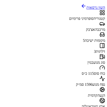
השוו גרסאות
קטגוריה
סופרמיני פרימיום
מרכב
האצ'בק
מקומות ישיבה
5
דלתות
3
סוג מנוע
בנזין
כוח סוס
115 כ״ס
נפח מנוע
1596 סמ״ק
הנעה
קדמית
ארץ ייצור
אנגליה