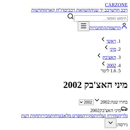
CARZONE
רכב חדש
רכב יד שניה
השוואת רכבים
דו"ח קארזון
חדשות
הרשמה/התחברות
ראשי
מיני
האצ'בק
2002
1.6 ליטר
מיני האצ'בק
2002
בחרו שנה:
2002
מיני האצ'בק
2002
גלריה
מחירון ועלויות
סקירה
מפרט מלא
בטיחות
מכירות
חוות דעת
גירסה: