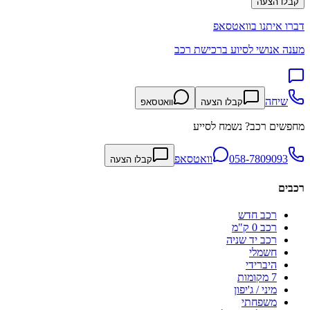
קבלו הצעה
דברו איתנו בוואטסאפ
מענה אנושי לסיוע ברכישת רכב
שיחה
קבלו הצעה
וואטסאפ
מחפשים רכב? נשמח לסייע
058-7809093
וואטסאפ
קבלו הצעה
רכבים
רכב חדש
רכב 0 ק"מ
רכב יד שניה
חשמלי
היברידי
7 מקומות
מיני / ג'יפון
משפחתי