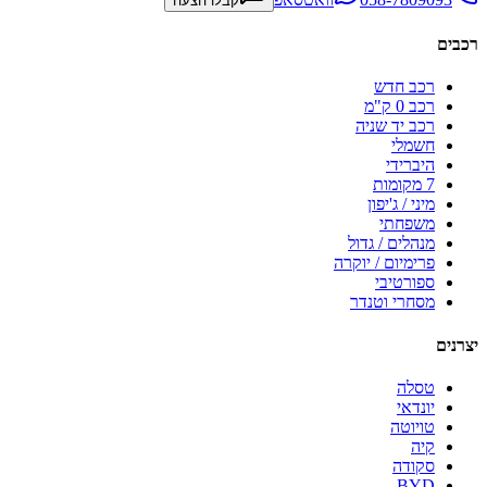
קבלו הצעה
רכבים
רכב חדש
רכב 0 ק"מ
רכב יד שניה
חשמלי
היברידי
7 מקומות
מיני / ג'יפון
משפחתי
מנהלים / גדול
פרימיום / יוקרה
ספורטיבי
מסחרי וטנדר
יצרנים
טסלה
יונדאי
טויוטה
קיה
סקודה
BYD