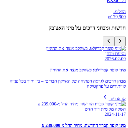
וולוו EX30
החל מ-
₪
179,900
חדשות ומבחני דרכים על
מיני האצ'בק
נסיעת מבחן
2026-02-09
מיני קופר קבריולט: כשהלב מנצח את ההיגיון
מבחן דרכים לגרסה הפתוחה של האייקון הבריטי – בין חיוך בכל פנייה
לוויתורים על פרקטיקה
קראו עוד
השקה מקומית דור חדש
2024-11-17
מיני קופר קבריו החדשה: מחיר החל מ-239,000 ₪