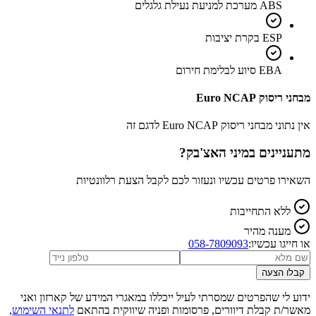
ABS מערכת למניעת נעילת גלגלים
ESP בקרת יציבות
EBA סיוע לבלימת חירום
מבחני ריסוק Euro NCAP
אין נתוני מבחני ריסוק Euro NCAP לדגם זה
מתעניינים ב
מיני האצ'בק
?
השאירו פרטים עכשיו ונעזור לכם לקבל הצעת רלוונטיות
ללא התחייבות
מענה מהיר
או חייגו עכשיו:
058-7809093
קבלו הצעה
ידוע לי שהפרטים שמסרתי לעיל ייכללו במאגרי המידע של קארזון ואני
מאשר/ת קבלת דיוורים, פרסומות ופניה שיווקית בהתאם
לתנאי השימוש
,