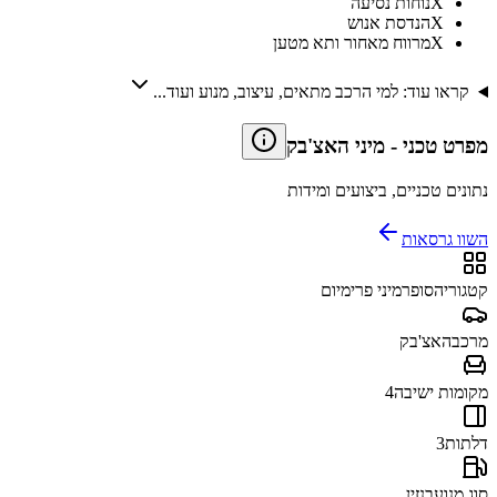
X
נוחות נסיעה
X
הנדסת אנוש
X
מרווח מאחור ותא מטען
קראו עוד: למי הרכב מתאים, עיצוב, מנוע ועוד...
מפרט טכני
-
מיני האצ'בק
נתונים טכניים, ביצועים ומידות
השוו גרסאות
קטגוריה
סופרמיני פרימיום
מרכב
האצ'בק
מקומות ישיבה
4
דלתות
3
סוג מנוע
בנזין