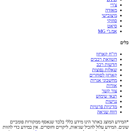
צ'רי
מאזדה
מיצובישי
סוזוקי
סיאט
אמ.ג'י MG
כלים
דו"ח קארזון
השוואת רכבים
חדשות רכב
שאלות נפוצות
קארזון לסוחרים
מחשבוני אגרות
אודות
צור קשר
תנאי שימוש
נגישות
מדיניות פרטיות
דווח שגיאה
*המידע המוצג באתר הינו מידע כללי בלבד שנאסף ממקורות פומביים
שונים. המידע עלול להכיל שגיאות, ליקויים וחוסרים. אין במידע כדי להוות