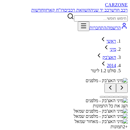
CARZONE
רכב חדש
רכב יד שניה
השוואת רכבים
דו"ח קארזון
חדשות
הרשמה/התחברות
ראשי
מיני
האצ'בק
2014
סולט 1.2 ליטר
הצג את כל התמונות
+
2
תמונות