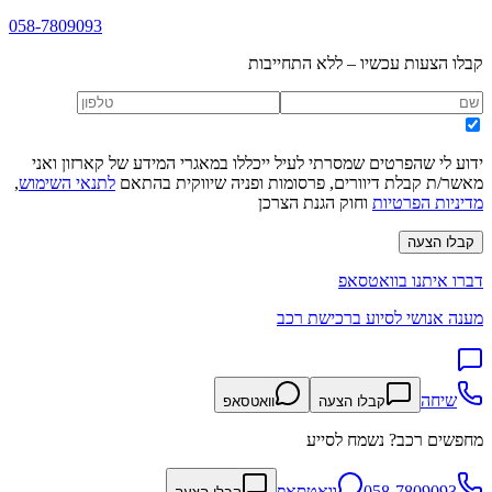
058-7809093
קבלו הצעות עכשיו – ללא התחייבות
ידוע לי שהפרטים שמסרתי לעיל ייכללו במאגרי המידע של קארזון ואני
מאשר/ת קבלת דיוורים, פרסומות ופניה שיווקית בהתאם
לתנאי השימוש
,
מדיניות הפרטיות
וחוק הגנת הצרכן
קבלו הצעה
דברו איתנו בוואטסאפ
מענה אנושי לסיוע ברכישת רכב
שיחה
קבלו הצעה
וואטסאפ
מחפשים רכב? נשמח לסייע
058-7809093
וואטסאפ