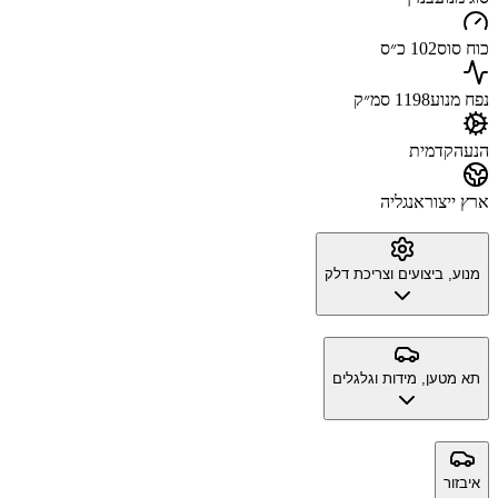
כוח סוס
102 כ״ס
נפח מנוע
1198 סמ״ק
הנעה
קדמית
ארץ ייצור
אנגליה
מנוע, ביצועים וצריכת דלק
תא מטען, מידות וגלגלים
איבזור