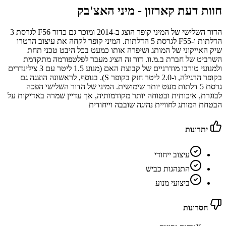
חוות דעת קארזון -
מיני האצ'בק
הדור השלישי של המיני קופר הוצג ב-2014 ומוכר גם כדור F56 לגרסת 3
הדלתות ו-F55 לגרסת 5 הדלתות. המיני קופר לקחה את עיצוב הרטרו
שיק האייקוני של המותג ושיפרה אותו כמעט בכל היבט טכני תחת
השרביט של חברת ב.מ.וו. דור זה הציג מעבר לפלטפורמה מתקדמת
ולמנועי טורבו מודרניים של קבוצת האם (מנוע 1.5 ליטר עם 3 צילינדרים
בקופר הרגילה, ו-2.0 ליטר חזק בקופר S). בנוסף, לראשונה הוצגה גם
גרסת 5 דלתות מעט יותר שימושית. המיני של הדור השלישי הפכה
לבוגרת, איכותית ובטוחה יותר מקודמותיה, אך עדיין שמרה באדיקות על
הבטחת המותג לחוויית נהיגה שובבה וייחודית
יתרונות
עיצוב ייחודי
התנהגות כביש
ביצועי מנוע
חסרונות